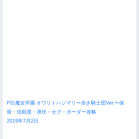
P白魔女学園 オワリトハジマリ〜赤き騎士団Ver.〜保
留・信頼度・潜伏・セグ・ボーダー攻略
2019年7月2日