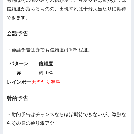
激熱はその名の通りの信頼度で、春夏秋冬は激熱よりは
信頼度が落ちるものの、出現すれば十分大当たりに期待
できます。
会話予告
・会話予告は赤でも信頼度は10%程度。
パターン
信頼度
赤
約10%
レインボー
大当たり濃厚
射的予告
・射的予告はチャンスならほぼ期待できないが、激熱な
らその名の通り激アツ！