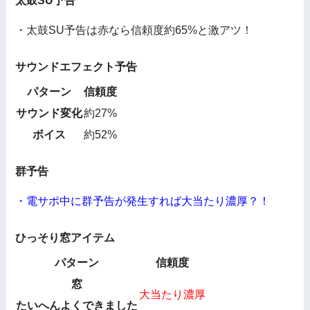
太鼓SU予告
・太鼓SU予告は赤なら信頼度約65%と激アツ！
サウンドエフェクト予告
パターン
信頼度
サウンド変化
約27%
ボイス
約52%
群予告
・電サポ中に群予告が発生すれば大当たり濃厚？！
ひっそり窓アイテム
パターン
信頼度
窓
大当たり濃厚
たいへんよくできました