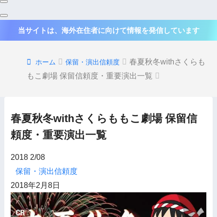
当サイトは、海外在住者に向けて情報を発信しています
春夏秋冬withさくらも
ホーム
保留・演出信頼度
もこ劇場 保留信頼度・重要演出一覧
春夏秋冬withさくらももこ劇場 保留信
頼度・重要演出一覧
2018
2/08
保留・演出信頼度
2018年2月8日