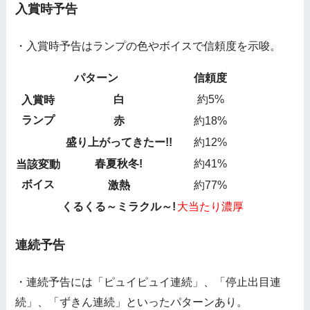
入賞時予告
・入賞時予告はランプの色やボイスで信頼度を示唆。
パターン
信頼度
白
約5%
入賞時
ランプ
赤
約18%
盛り上がってきたー!!
約12%
春夏秋冬!
約41%
当該変動
ボイス
激熱
約77%
くるくる～ミラクル～!
大当たり濃厚
連続予告
・連続予告には「ピュイピュイ連続」、「停止出目連
続」、「ずきん連続」といったパターンあり。