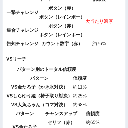
ボタン（赤）
一撃チャレンジ
ボタン（レインボー）
大当たり濃厚
ボタン（赤）
集合チャレンジ
ボタン（レインボー）
告知チャレンジ
カウント数字（赤）
約76%
VSリーチ
パターン別のトータル信頼度
パターン
信頼度
VS金たろ子（かき氷対決）
約11%
VSしらゆり姫（椅子取り対決）
約25%
VS人魚ちゃん（コマ対決）
約68%
パターン
チャンスアップ
信頼度
セリフ（赤）
約65%
VS金たろ子