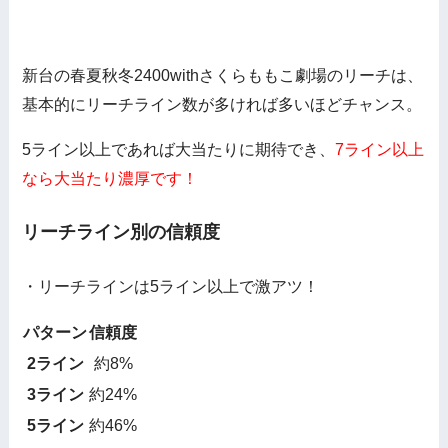
新台の春夏秋冬2400withさくらももこ劇場のリーチは、
基本的にリーチライン数が多ければ多いほどチャンス。
5ライン以上であれば大当たりに期待でき、
7ライン以上
なら大当たり濃厚です！
リーチライン別の信頼度
・リーチラインは5ライン以上で激アツ！
パターン
信頼度
2ライン
約8%
3ライン
約24%
5ライン
約46%