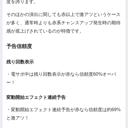
度を誇ります。
そのほかの演出に関しても赤以上で激アツというケース
が多く、通常時よりも赤系チャンスアップ発生時の期待
感が底上げされているのが特徴です。
予告信頼度
残り回数表示
・電サポ中は残り回数表示が赤なら信頼度60%オーバ
ー！
変動開始エフェクト連続予告
・変動開始エフェクト連続予告が赤なら信頼度は約69%
と激アツ！