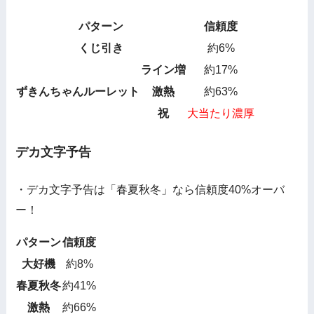
パターン
信頼度
くじ引き
約6%
ライン増
約17%
ずきんちゃんルーレット
激熱
約63%
祝
大当たり濃厚
デカ文字予告
・デカ文字予告は「春夏秋冬」なら信頼度40%オーバ
ー！
パターン
信頼度
大好機
約8%
春夏秋冬
約41%
激熱
約66%