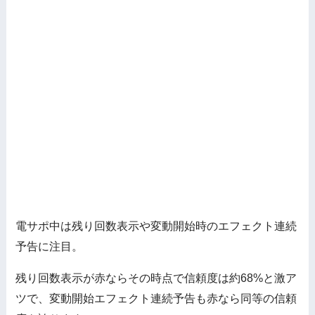
電サポ中は残り回数表示や変動開始時のエフェクト連続
予告に注目。
残り回数表示が赤ならその時点で信頼度は約68%と激ア
ツで、変動開始エフェクト連続予告も赤なら同等の信頼