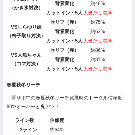
背景変化
約48%
（かき氷対決）
カットイン・5人
大当たり濃厚
セリフ（赤）
約75%
VSしらゆり姫
背景変化
約62%
（椅子取り対決）
カットイン・5人
大当たり濃厚
セリフ（赤）
約86%
VS人魚ちゃん
背景変化
約87%
（コマ対決）
カットイン・5人
大当たり濃厚
春夏秋冬リーチ
・電サポ中の春夏秋冬リーチ発展時のトータル信頼度
80%オーバーと鬼アツ！
ライン数
信頼度
3ライン
約64%