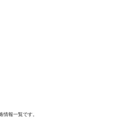
略情報一覧です。