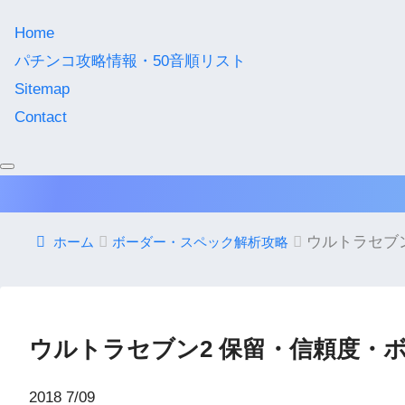
Home
パチンコ攻略情報・50音順リスト
Sitemap
Contact
ウルトラセブ
ホーム
ボーダー・スペック解析攻略
ウルトラセブン2 保留・信頼度・
2018
7/09