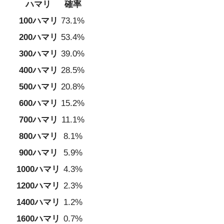
ハマリ
確率
100ハマリ
73.1%
200ハマリ
53.4%
300ハマリ
39.0%
400ハマリ
28.5%
500ハマリ
20.8%
600ハマリ
15.2%
700ハマリ
11.1%
800ハマリ
8.1%
900ハマリ
5.9%
1000ハマリ
4.3%
1200ハマリ
2.3%
1400ハマリ
1.2%
1600ハマリ
0.7%