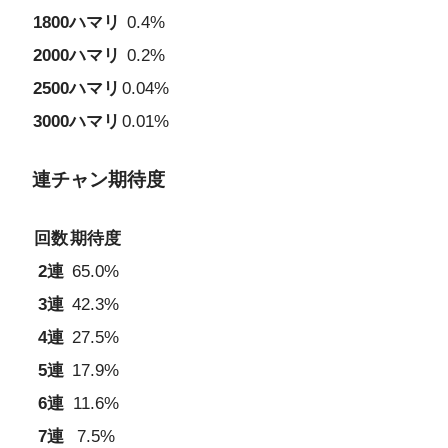
1800ハマリ
0.4%
2000ハマリ
0.2%
2500ハマリ
0.04%
3000ハマリ
0.01%
連チャン期待度
回数
期待度
2連
65.0%
3連
42.3%
4連
27.5%
5連
17.9%
6連
11.6%
7連
7.5%