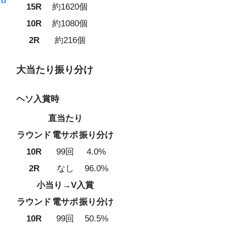
15R
約1620個
10R
約1080個
2R
約216個
大当たり振り分け
ヘソ入賞時
直当たり
ラウンド
電サポ
振り分け
10R
99回
4.0%
2R
なし
96.0%
小当り→V入賞
ラウンド
電サポ
振り分け
10R
99回
50.5%