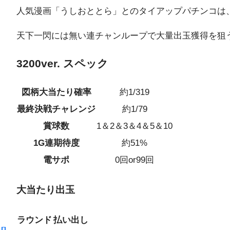
人気漫画「うしおととら」とのタイアップパチンコは
天下一閃には無い連チャンループで大量出玉獲得を狙うこと
3200ver. スペック
図柄大当たり確率
約1/319
最終決戦チャレンジ
約1/79
賞球数
1＆2＆3＆4＆5＆10
1G連期待度
約51%
電サポ
0回or99回
大当たり出玉
ラウンド
払い出し