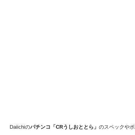
Daiichiの
パチンコ「CRうしおととら」
のスペックやボ