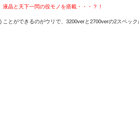
、
液晶と天下一閃の役モノを搭載・・・？！
ができるのがウリで、3200verと2700verの2スペッ