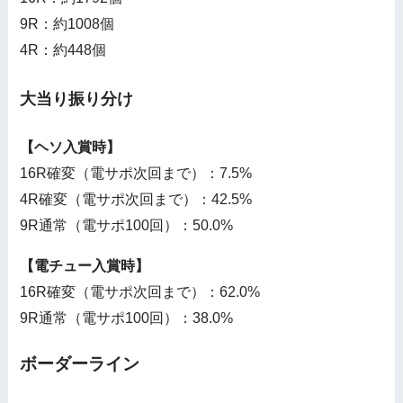
9R：約1008個
4R：約448個
大当り振り分け
【ヘソ入賞時】
16R確変（電サポ次回まで）：7.5%
4R確変（電サポ次回まで）：42.5%
9R通常（電サポ100回）：50.0%
【電チュー入賞時】
16R確変（電サポ次回まで）：62.0%
9R通常（電サポ100回）：38.0%
ボーダーライン