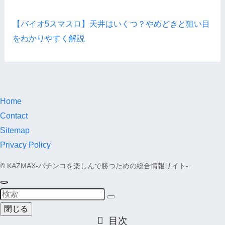
【バイオ5スマスロ】天井はいくつ？やめどきと狙い目
をわかりやすく解説
Home
Contact
Sitemap
Privacy Policy
©
KAZMAX-パチンコを楽しんで勝つための総合情報サイト-.
閉じる
目次