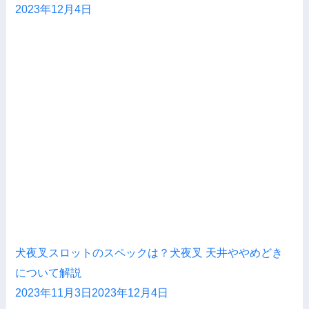
2023年12月4日
犬夜叉スロットのスペックは？犬夜叉 天井ややめどき
について解説
2023年11月3日
2023年12月4日