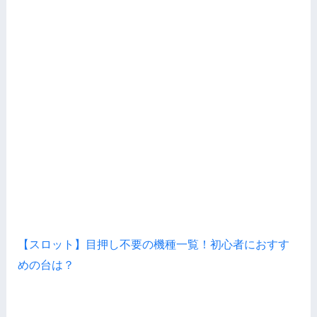
【スロット】目押し不要の機種一覧！初心者におすす
めの台は？