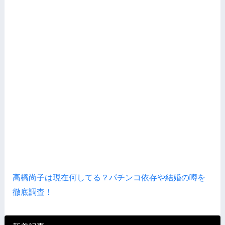
高橋尚子は現在何してる？パチンコ依存や結婚の噂を
徹底調査！