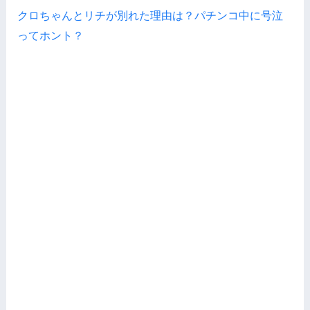
クロちゃんとリチが別れた理由は？パチンコ中に号泣
ってホント？