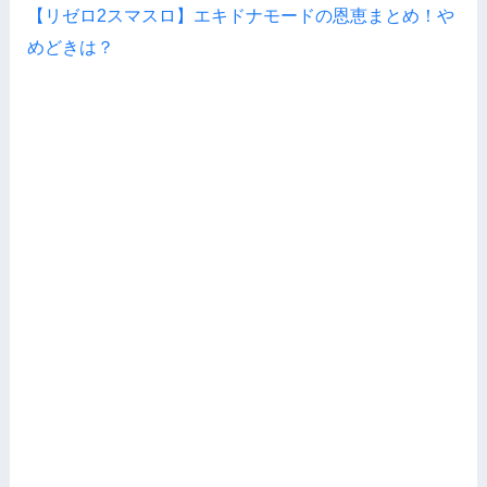
【リゼロ2スマスロ】エキドナモードの恩恵まとめ！や
めどきは？