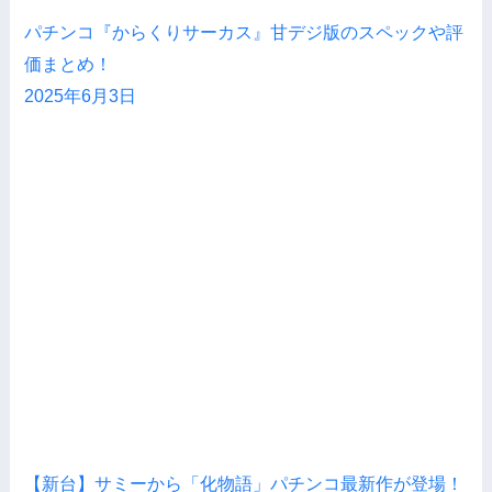
パチンコ『からくりサーカス』甘デジ版のスペックや評
価まとめ！
2025年6月3日
【新台】サミーから「化物語」パチンコ最新作が登場！