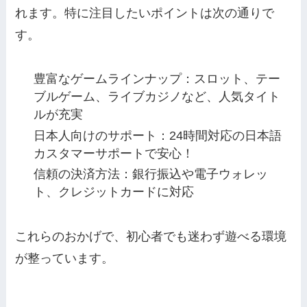
れます。特に注目したいポイントは次の通りで
す。
豊富なゲームラインナップ：スロット、テー
ブルゲーム、ライブカジノなど、人気タイト
ルが充実
日本人向けのサポート：24時間対応の日本語
カスタマーサポートで安心！
信頼の決済方法：銀行振込や電子ウォレッ
ト、クレジットカードに対応
これらのおかげで、初心者でも迷わず遊べる環境
が整っています。