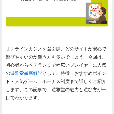
オンラインカジノを選ぶ際、どのサイトが安心で
遊びやすいのか迷う方も多いでしょう。今回は、
初心者からベテランまで幅広いプレイヤーに人気
の
遊雅堂徹底解説
として、特徴・おすすめポイン
ト・人気ゲーム・ボーナス制度まで詳しくご紹介
します。この記事で、遊雅堂の魅力と遊び方が一
目でわかります。