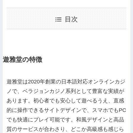
目次
遊雅堂の特徴
遊雅堂は2020年創業の日本語対応オンラインカジ
ノで、ベラジョンカジノ系列として豊富な実績が
あります。初心者でも安心して遊べるうえ、直感
的に操作できるサイトデザインで、スマホでもPC
でも快適にプレイ可能です。和風デザインと高品
質のサービスが合わさり、どこか高級感も感じら