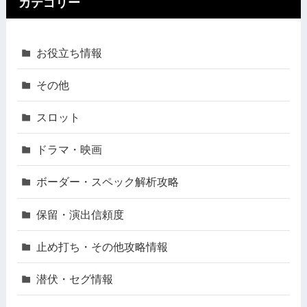
カテゴリー
お役立ち情報
その他
スロット
ドラマ・映画
ボーダー・スペック解析攻略
保留・演出信頼度
止め打ち・その他攻略情報
潜伏・セグ情報