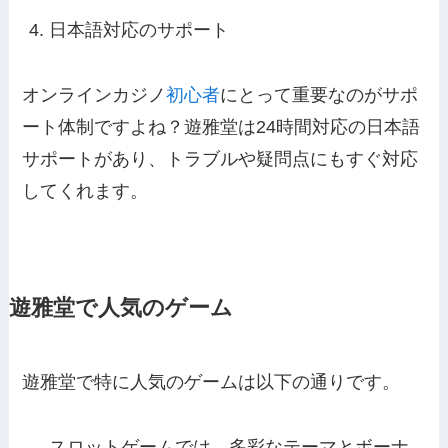
日本語対応のサポート
オンラインカジノ
初心者
にとって重要なのがサポ
ート体制ですよね？遊雅堂は24時間対応の日本語
サポートがあり、トラブルや疑問点にもすぐ対応
してくれます。
遊雅堂で人気のゲーム
遊雅堂で特に人気のゲームは以下の通りです。
スロットゲームでは、多彩なテーマとボーナ