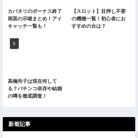
カバネリのボーナス終了
【スロット】目押し不要
画面の示唆まとめ！アイ
の機種一覧！初心者にお
キャッチ一覧も！
すすめの台は？
高橋尚子は現在何して
る？パチンコ依存や結婚
の噂を徹底調査！
新着記事