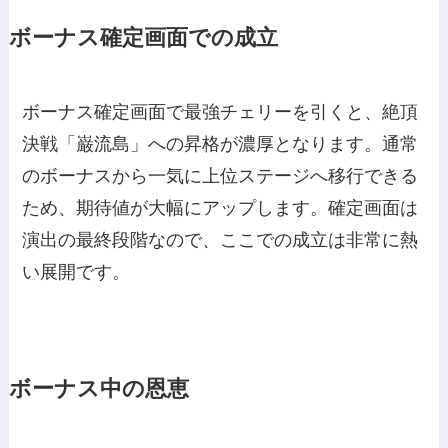
ボーナス確定画面での成立
ボーナス確定画面で最強チェリーを引くと、絶頂
決戦「巌流島」への昇格が濃厚となります。通常
のボーナスから一気に上位ステージへ移行できる
ため、期待値が大幅にアップします。確定画面は
演出の最終段階なので、ここでの成立は非常に熱
い展開です。
ボーナス中の恩恵