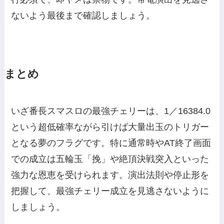
ないよう最後まで確認しましょう。
まとめ
いざ番長スマスロの最強チェリーは、1／16384.0
という超低確率ながら引けば大量出玉のトリガー
となる夢のフラグです。特に通常時やAT終了画面
での成立は五輪玉「挽」や絶頂決戦突入といった
強力な恩恵を受けられます。演出法則や停止形を
把握して、最強チェリー成立を見逃さないように
しましょう。