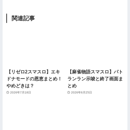
関連記事
【リゼロ2スマスロ】エキ
【麻雀物語スマスロ】パト
ドナモードの恩恵まとめ！
ランラン示唆と終了画面ま
やめどきは？
とめ
2026年7月18日
2026年6月25日