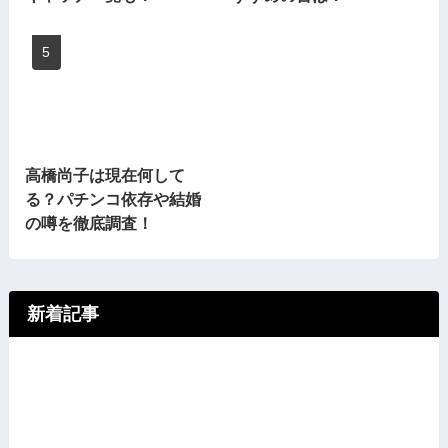
高橋尚子は現在何して
る？パチンコ依存や結婚
の噂を徹底調査！
新着記事