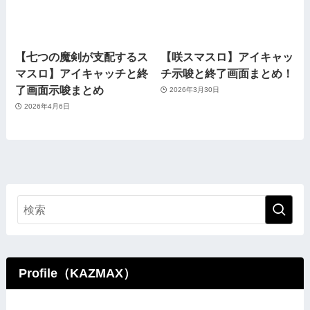
【七つの魔剣が支配するス
【咲スマスロ】アイキャッ
マスロ】アイキャッチと終
チ示唆と終了画面まとめ！
了画面示唆まとめ
2026年3月30日
2026年4月6日
Profile（KAZMAX）