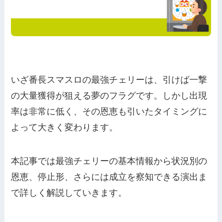
いざ番長スマスロの最強チェリーは、引けば一撃
の大量獲得が狙える夢のフラグです。しかし出現
率は非常に低く、その恩恵も引いたタイミングに
よって大きく変わります。
本記事では最強チェリーの基本情報から状況別の
恩恵、停止形、さらには成立を察知できる演出ま
で詳しく解説していきます。