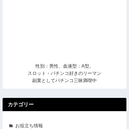
性別：男性、血液型：A型。
スロット・パチンコ好きのリーマン
副業としてパチンコ三昧満喫中
カテゴリー
お役立ち情報