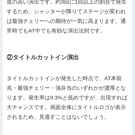
度の高い演出です。約3回に1回以上の割合で発生
するため、シャッターが降りてステージが変われ
ば最強チェリーへの期待が一気に高まります。通
常時でもAT中でも有効な演出法則です。
②タイトルカットイン演出
タイトルカットインが発生した時点で、AT本前
兆・最強チェリー・強弁当のいずれかが濃厚とな
ります。発生率は9.3%と低めですが、出現すれば
大チャンスです。画面全体にタイトルロゴが表示
されるため、見逃すことはないでしょう。