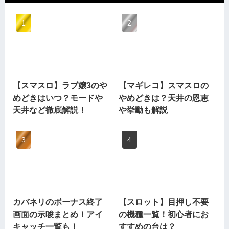
【スマスロ】ラブ嬢3のや
【マギレコ】スマスロの
めどきはいつ？モードや
やめどきは？天井の恩恵
天井など徹底解説！
や挙動も解説
カバネリのボーナス終了
【スロット】目押し不要
画面の示唆まとめ！アイ
の機種一覧！初心者にお
キャッチ一覧も！
すすめの台は？