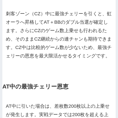
刺客ゾーン（CZ）中に最強チェリーを引くと、虹
オーラへ昇格してAT＋BBのダブル当選が確定し
ます。さらにCZのゲーム数上乗せも行われるた
め、そのままCZ継続からの連チャンも期待できま
す。CZ中は比較的ゲーム数が少ないため、最強チ
ェリーの恩恵を最大限活かせるタイミングです。
AT中の最強チェリー恩恵
AT中に引いた場合は、差枚数200枚以上の上乗せ
が発生します。実戦データでは200枚を超える上