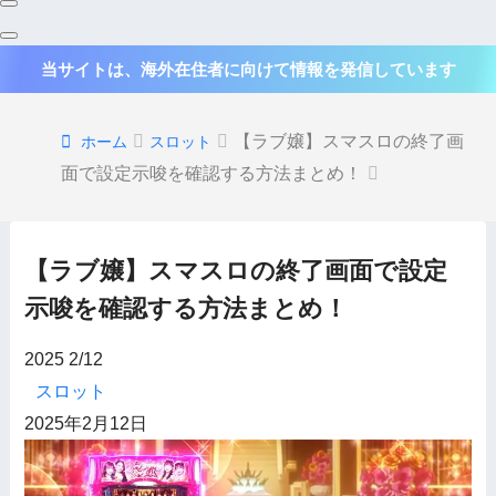
当サイトは、海外在住者に向けて情報を発信しています
【ラブ嬢】スマスロの終了画
ホーム
スロット
面で設定示唆を確認する方法まとめ！
【ラブ嬢】スマスロの終了画面で設定
示唆を確認する方法まとめ！
2025
2/12
スロット
2025年2月12日