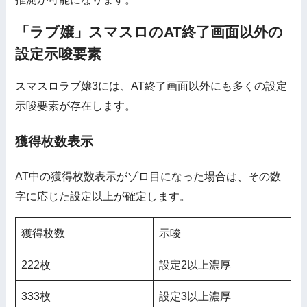
「ラブ嬢」スマスロのAT終了画面以外の
設定示唆要素
スマスロラブ嬢3には、AT終了画面以外にも多くの設定
示唆要素が存在します。
獲得枚数表示
AT中の獲得枚数表示がゾロ目になった場合は、その数
字に応じた設定以上が確定します。
獲得枚数
示唆
222枚
設定2以上濃厚
333枚
設定3以上濃厚