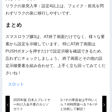
リラクの泉突入率：設定4以上は、フェイク・前兆を問
わずリラクの泉に移行しやすいです。
まとめ
スマスロラブ嬢3は、AT終了画面だけでなく、様々な要
素から設定を示唆しています。 特にAT終了画面は
PUSHボタンを押すだけで設定示唆を確認できるため、
忘れずにチェックしましょう。 終了画面とその他の設
定示唆要素を組み合わせて、上手く立ち回ってみてくだ
さいね！
スロット
2025年版 日本人プレイヤ
1パチの軍資金は平均いく
ー向け入金不要のカジノ
ら？何時間遊べる？4パチ
ガイド
と比較して解説！