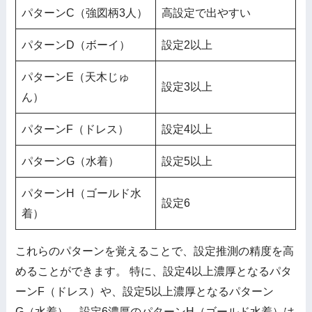
パターンC（強図柄3人）
高設定で出やすい
パターンD（ボーイ）
設定2以上
パターンE（天木じゅ
設定3以上
ん）
パターンF（ドレス）
設定4以上
パターンG（水着）
設定5以上
パターンH（ゴールド水
設定6
着）
これらのパターンを覚えることで、設定推測の精度を高
めることができます。 特に、設定4以上濃厚となるパタ
ーンF（ドレス）や、設定5以上濃厚となるパターン
G（水着）、設定6濃厚のパターンH（ゴールド水着）は