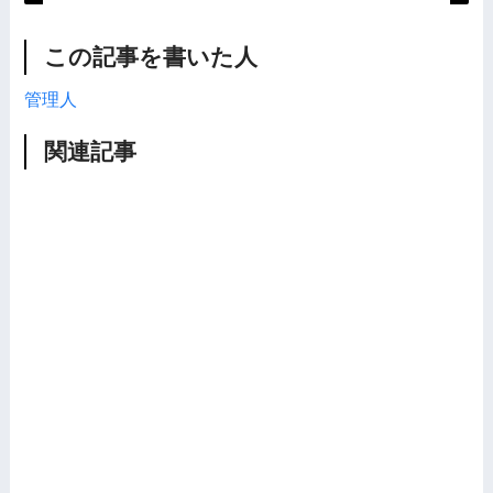
この記事を書いた人
管理人
関連記事