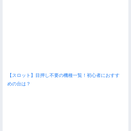
【スロット】目押し不要の機種一覧！初心者におすす
めの台は？