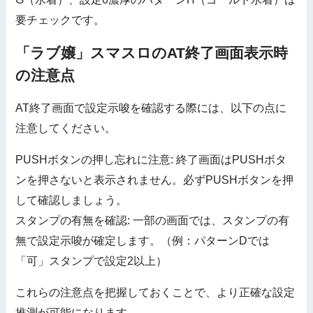
要チェックです。
「ラブ嬢」スマスロのAT終了画面表示時
の注意点
AT終了画面で設定示唆を確認する際には、以下の点に
注意してください。
PUSHボタンの押し忘れに注意: 終了画面はPUSHボタ
ンを押さないと表示されません。必ずPUSHボタンを押
して確認しましょう。
スタンプの有無を確認: 一部の画面では、スタンプの有
無で設定示唆が確定します。（例：パターンDでは
「可」スタンプで設定2以上）
これらの注意点を把握しておくことで、より正確な設定
推測が可能になります。