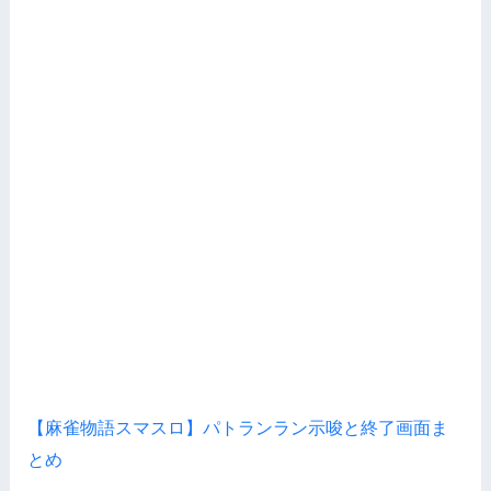
【麻雀物語スマスロ】パトランラン示唆と終了画面ま
とめ