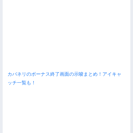
カバネリのボーナス終了画面の示唆まとめ！アイキャ
ッチ一覧も！