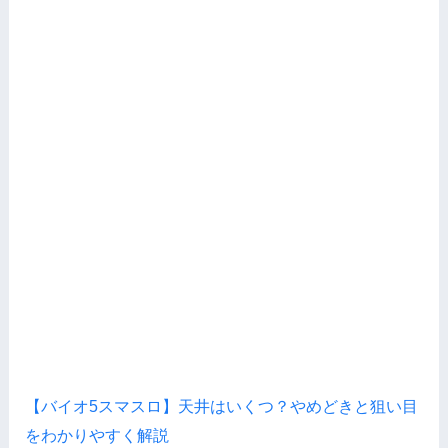
【バイオ5スマスロ】天井はいくつ？やめどきと狙い目
をわかりやすく解説