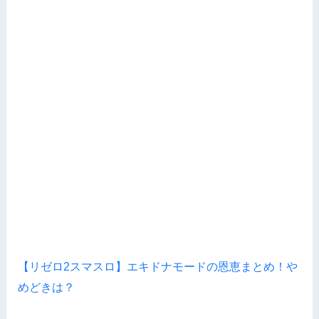
【リゼロ2スマスロ】エキドナモードの恩恵まとめ！や
めどきは？