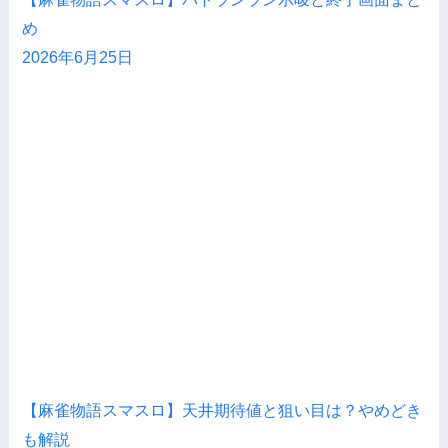
め
2026年6月25日
【麻雀物語スマスロ】天井期待値と狙い目は？やめどき
も解説