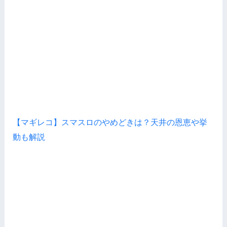
【マギレコ】スマスロのやめどきは？天井の恩恵や挙
動も解説