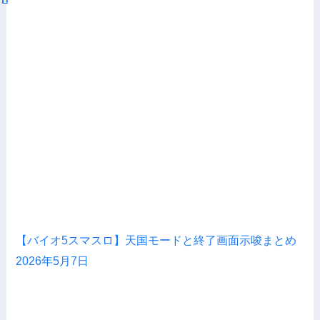
【バイオ5スマスロ】天国モードと終了画面示唆まとめ
2026年5月7日