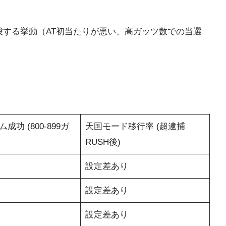
唆する挙動（AT初当たりが悪い、高ガッツ数での当選
功 (800-899ガ
天国モード移行率 (超逮捕
RUSH後)
設定差あり
設定差あり
設定差あり