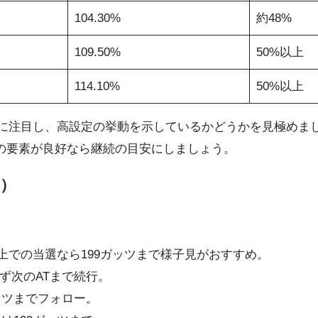
104.30%
約48%
109.50%
50%以上
114.10%
50%以上
に注目し、高設定の挙動を示しているかどうかを見極めましょ
の要素が良好なら継続の目安にしましょう。
め）
以上での当選なら199ガッツまで様子見がおすすめ。
必ず次のATまで続行。
ッツまでフォロー。