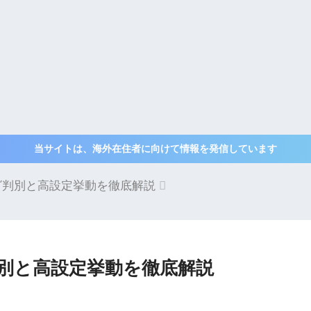
当サイトは、海外在住者に向けて情報を発信しています
グ判別と高設定挙動を徹底解説
別と高設定挙動を徹底解説