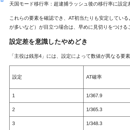
天国モード移行率：超逮捕ラッシュ後の移行率に設定
これらの要素を確認でき、AT初当たりも安定している
が多いなど）が目立つ場合は、早めに見切りをつける
設定差を意識したやめどき
「主役は銭形4」には、設定によって数値が異なる要
設定
AT確率
1
1/367.9
2
1/365.3
3
1/348.3