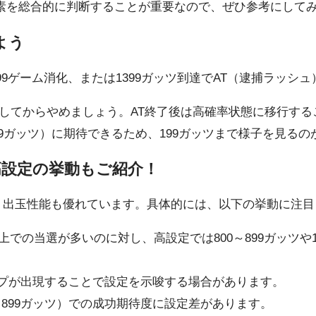
素を総合的に判断することが重要なので、ぜひ参考にして
よう
9ゲーム消化、または1399ガッツ到達でAT（逮捕ラッシ
してからやめましょう。AT終了後は高確率状態に移行するこ
9ガッツ）に期待できるため、199ガッツまで様子を見るの
高設定の挙動もご紹介！
、出玉性能も優れています。具体的には、以下の挙動に注
上での当選が多いのに対し、高設定では800～899ガッツや1
ンプが出現することで設定を示唆する場合があります。
～899ガッツ）での成功期待度に設定差があります。