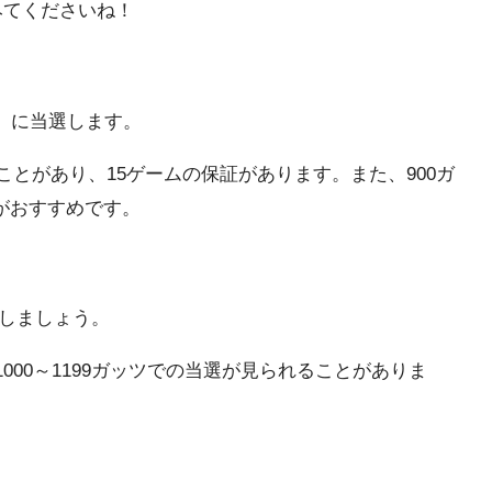
みてくださいね！
ュ）に当選します。
とがあり、15ゲームの保証があります。また、900ガ
がおすすめです。
目しましょう。
000～1199ガッツでの当選が見られることがありま