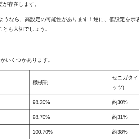
差が存在します。
ようなら、高設定の可能性があります！逆に、低設定を示
ことも大切でしょう。
素がいくつかあります。
ゼニガタイム成
機械割
ッツ)
98.20%
約30%
98.70%
約31%
100.70%
約38%