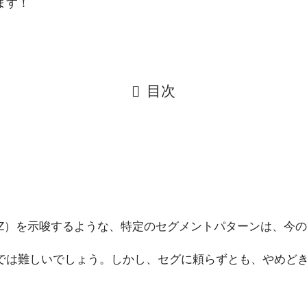
ます！
目次
CZ）を示唆するような、特定のセグメントパターンは、今
では難しいでしょう。しかし、セグに頼らずとも、やめど