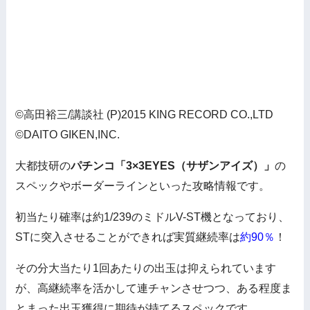
©高田裕三/講談社 (P)2015 KING RECORD CO.,LTD
©DAITO GIKEN,INC.
大都技研の
パチンコ「3×3EYES（サザンアイズ）」
の
スペックやボーダーラインといった攻略情報です。
初当たり確率は約1/239のミドルV-ST機となっており、
STに突入させることができれば実質継続率は
約90％
！
その分大当たり1回あたりの出玉は抑えられています
が、高継続率を活かして連チャンさせつつ、ある程度ま
とまった出玉獲得に期待が持てるスペックです。