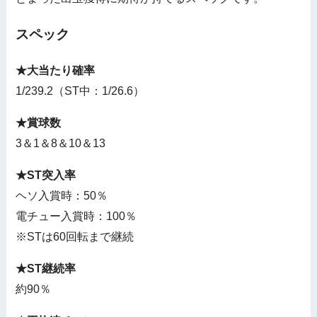
スペック
★大当たり確率
1/239.2（ST中：1/26.6）
★賞球数
3＆1＆8＆10＆13
★ST突入率
ヘソ入賞時：50％
電チュー入賞時：100％
※STは60回転まで継続
★ST継続率
約90％