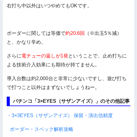
右打ち中以外はいつやめてもOKです。
ボーダーに関しては等価で
約20.6回
（※出玉5％減）
と、かなり辛め。
さらに
電チューの返しが1発
ということで、止め打ちに
よる技術介入効果にも期待が持てません。
導入台数は約2,000台と非常に少ないですし、遊び打ち
で打つこと以外はまずないでしょうねー。
パチンコ「3×EYES（サザンアイズ）」のその他記事
・3×3EYES（サザンアイズ） 保留・演出信頼度
ボーダー・スペック解析攻略