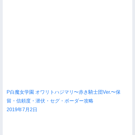
P白魔女学園 オワリトハジマリ〜赤き騎士団Ver.〜保
留・信頼度・潜伏・セグ・ボーダー攻略
2019年7月2日