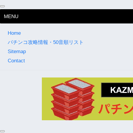
MENU
Home
パチンコ攻略情報・50音順リスト
Sitemap
Contact