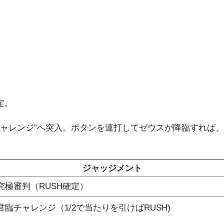
定。
臨チャレンジ”へ突入。ボタンを連打してゼウスが降臨すれば、
ジャッジメント
究極審判（RUSH確定）
君臨チャレンジ（1/2で当たりを引けばRUSH)