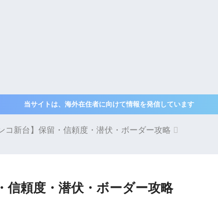
当サイトは、海外在住者に向けて情報を発信しています
チンコ新台】保留・信頼度・潜伏・ボーダー攻略
・信頼度・潜伏・ボーダー攻略