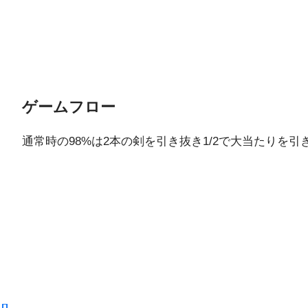
ゲームフロー
通常時の98%は2本の剣を引き抜き1/2で大当たりを