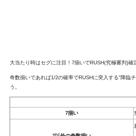
大当たり時はセグに注目！7揃いでRUSH(究極審判)確
奇数揃いであれば1/2の確率でRUSHに突入する”降
う。
7揃い
7以外の奇数揃い