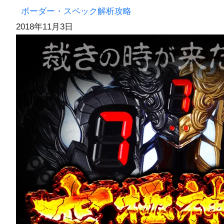
ボーダー・スペック解析攻略
2018年11月3日