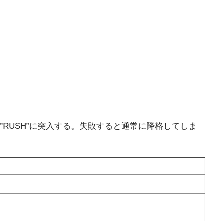
”RUSH”に突入する。失敗すると通常に降格してしま