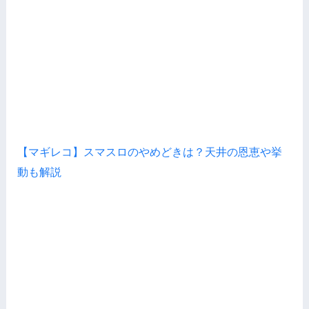
【マギレコ】スマスロのやめどきは？天井の恩恵や挙
動も解説