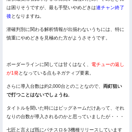
は困りそうですが、最も手堅いやめどきは
連チャン終了
後
となりますね。
潜確判別に関わる解析情報が出揃わないうちには、特に
慎重にやめどきを見極めた方がようさそうです。
ボーダーラインに関しては甘くはなく、
電チューの返し
が1発
となっている点もネガティブ要素。
さらに導入台数は約2,000台とのことなので、
両釘狙い
で打つことはないでしょうね
。
タイトルを聞いた時にはビッグネームだけあって、それ
なりの台数が導入されるのかと思っていましたが・・・
七匠と言えば既にパチスロを3機種リリースしています