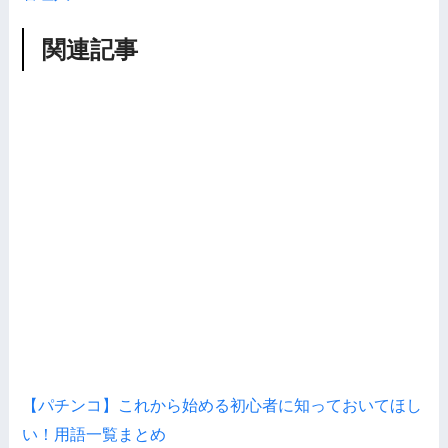
関連記事
【パチンコ】これから始める初心者に知っておいてほし
い！用語一覧まとめ