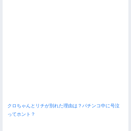
クロちゃんとリチが別れた理由は？パチンコ中に号泣
ってホント？