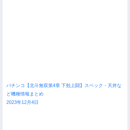
パチンコ【北斗無双第4章 下剋上闘】スペック・天井な
ど機種情報まとめ
2023年12月4日