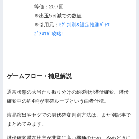
等価：20.7回
※出玉5％減での数値
※引用元：
ｾｸﾞ判別&設定推測ﾊﾟﾁﾏ
ｶﾞｽﾛﾏｶﾞ攻略!
ゲームフロー・補足解説
通常状態の大当たり振り分けの約8割が潜伏確変、潜伏
確変中の約4割が潜確ループという曲者仕様。
液晶演出やセグでの潜伏確変判別方法は、また別記事で
まとめてみます。
潜伏確変滞在比率が非常に高い機種のため、やめどきに