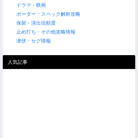
ドラマ・映画
ボーダー・スペック解析攻略
保留・演出信頼度
止め打ち・その他攻略情報
潜伏・セグ情報
人気記事