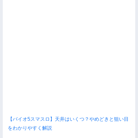
【バイオ5スマスロ】天井はいくつ？やめどきと狙い目
をわかりやすく解説