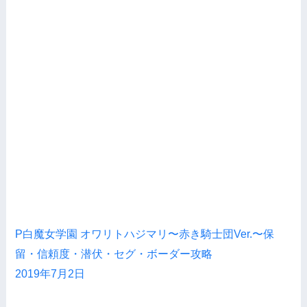
P白魔女学園 オワリトハジマリ〜赤き騎士団Ver.〜保
留・信頼度・潜伏・セグ・ボーダー攻略
2019年7月2日