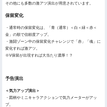
その他にも多数の激アツ演出が用意されています。
保留変化
・通常時の保留変化は、「青（通常）＜白＜緑＜赤＜
金」の順で信頼度アップ。
・激闘ゾーン中の保留変化チャレンジで「赤」「魂」に
変化すれば激アツ。
※V保留が出現すれば大当たり濃厚！？
予告演出
＜気力アップ演出＞
・図柄やミニキャラアクションで気力メーターがアッ
プ。