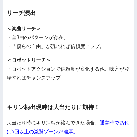
リーチ演出
＜楽曲リーチ＞
・全3曲のパターンが存在。
・「僕らの自由」が流れれば信頼度アップ。
＜ロボットリーチ＞
・ロボットアクションで信頼度が変化する他、味方が登
場すればチャンスアップ。
キリン柄出現時は大当たりに期待！
大当たり時にキリン柄が絡んできた場合、
通常時であれ
ば5回以上の激闘ゾーンが濃厚。