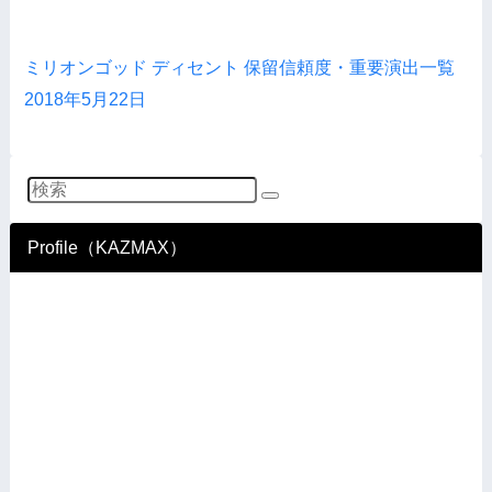
ミリオンゴッド ディセント 保留信頼度・重要演出一覧
2018年5月22日
Profile（KAZMAX）