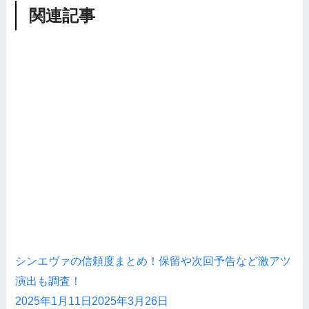
関連記事
シンエヴァの信頼度まとめ！保留や次回予告など激アツ
演出も調査！
2025年1月11日
2025年3月26日