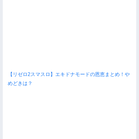
【リゼロ2スマスロ】エキドナモードの恩恵まとめ！や
めどきは？