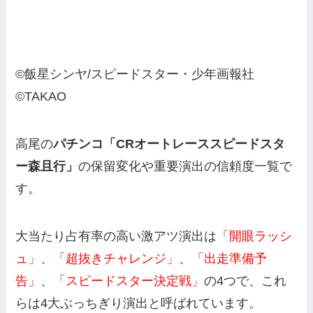
©飯星シンヤ/スピードスター・少年画報社
©TAKAO
高尾の
パチンコ「CRオートレーススピードスタ
ー森且行」
の保留変化や重要演出の信頼度一覧で
す。
大当たり占有率の高い激アツ演出は
「開眼ラッシ
ュ」
、
「超抜きチャレンジ」
、
「出走準備予
告」
、
「スピードスター決定戦」
の4つで、これ
らは4大ぶっちぎり演出と呼ばれています。