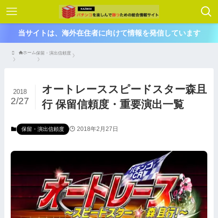
当サイトは、海外在住者に向けて情報を発信しています
ホーム
保留・演出信頼度
オートレーススピードスター森且
2018
2/27
行 保留信頼度・重要演出一覧
2018年2月27日
保留・演出信頼度