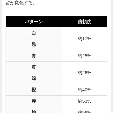
留が変化する。
パターン
信頼度
白
約17%
黒
青
約25%
黄
約26%
緑
橙
約40%
赤
約53%
桃
約56%