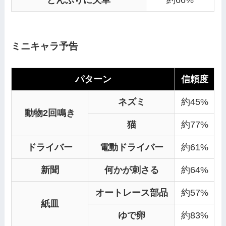
どんぶりに欠車
約66%
ミニキャラ予告
パターン
信頼度
ネズミ
約45%
動物2回鳴き
猫
約77%
ドライバー
電動ドライバー
約61%
新聞
何かが刺さる
約64%
オートレース部品
約57%
紙皿
ゆで卵
約83%