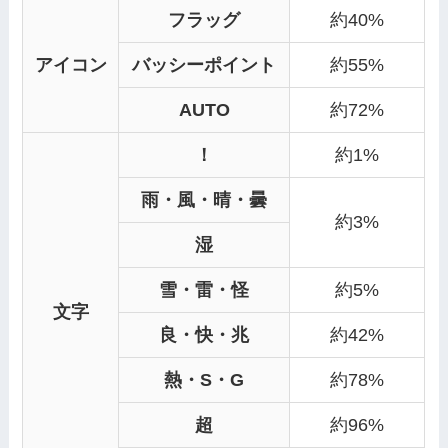
フラッグ
約40%
アイコン
バッシーポイント
約55%
AUTO
約72%
！
約1%
雨・風・晴・曇
約3%
湿
雪・雷・怪
約5%
文字
良・快・兆
約42%
熱・S・G
約78%
超
約96%