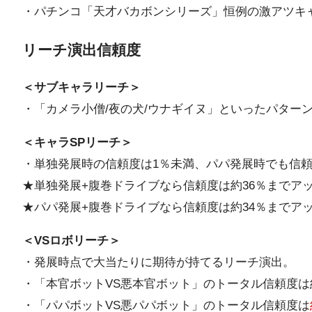
・パチンコ「天才バカボンシリーズ」恒例の激アツキ
リーチ演出信頼度
＜サブキャラリーチ＞
・「カメラ小僧/夜の犬/ウナギイヌ」といったパター
＜キャラSPリーチ＞
・単独発展時の信頼度は1％未満、パパ発展時でも信
★単独発展+腹巻ドライブなら信頼度は約36％までア
★パパ発展+腹巻ドライブなら信頼度は約34％までア
＜VSロボリーチ＞
・発展時点で大当たりに期待が持てるリーチ演出。
・「本官ボットVS悪本官ボット」のトータル信頼度は
・「パパボットVS悪パパボット」のトータル信頼度は