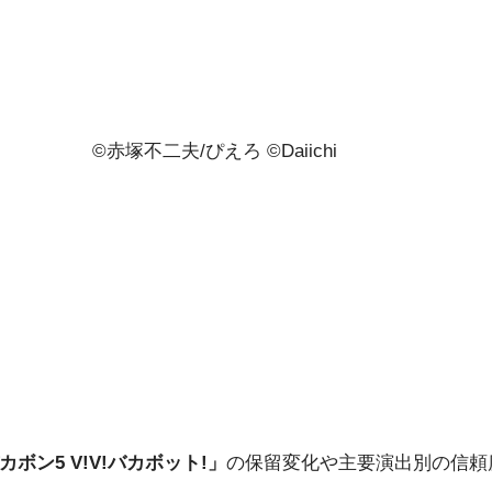
©赤塚不二夫/ぴえろ ©Daiichi
カボン5 V!V!バカボット!」
の保留変化や主要演出別の信頼