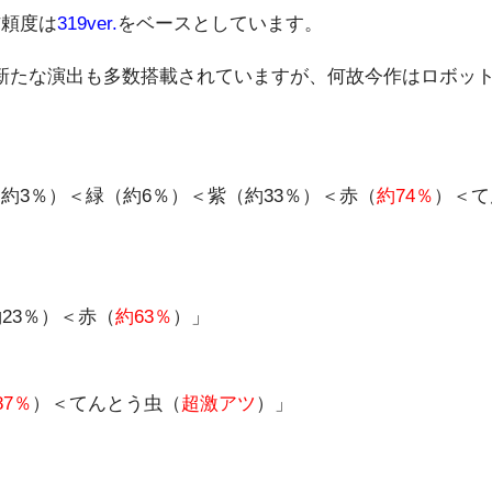
信頼度は
319ver.
をベースとしています。
新たな演出も多数搭載されていますが、何故今作はロボッ
約3％）＜緑（約6％）＜紫（約33％）＜赤（
約74％
）＜て
23％）＜赤（
約63％
）」
87％
）＜てんとう虫（
超激アツ
）」