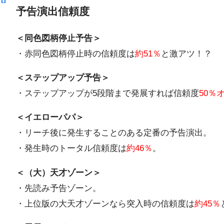
予告演出信頼度
＜同色図柄停止予告＞
・赤同色図柄停止時の信頼度は
約51％
と激アツ！？
＜ステップアップ予告＞
・ステップアップが5段階まで発展すれば信頼度
50％
＜イエローパパ＞
・リーチ後に発生することのある定番の予告演出。
・発生時のトータル信頼度は
約46％
。
＜（大）天才ゾーン＞
・先読み予告ゾーン。
・上位版の大天才ゾーンなら突入時の信頼度は
約45％