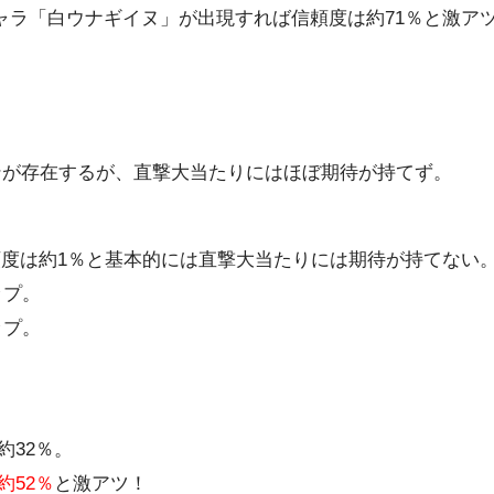
ャラ「白ウナギイヌ」が出現すれば信頼度は約71％と激ア
ンが存在するが、直撃大当たりにはほぼ期待が持てず。
頼度は約1％と基本的には直撃大当たりには期待が持てない
ップ。
ップ。
約32％。
約52％
と激アツ！