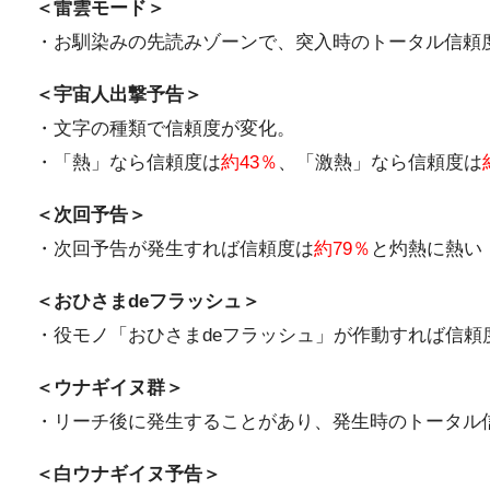
＜雷雲モード＞
・お馴染みの先読みゾーンで、突入時のトータル信頼
＜宇宙人出撃予告＞
・文字の種類で信頼度が変化。
・「熱」なら信頼度は
約43％
、「激熱」なら信頼度は
＜次回予告＞
・次回予告が発生すれば信頼度は
約79％
と灼熱に熱い
＜おひさまdeフラッシュ＞
・役モノ「おひさまdeフラッシュ」が作動すれば信頼
＜ウナギイヌ群＞
・リーチ後に発生することがあり、発生時のトータル
＜白ウナギイヌ予告＞