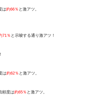
度は
約66％
と激アツ。
約71％
と示唆する通り激アツ！
！
度は
約62％
と激アツ。
信頼度は
約65％
と激アツ。