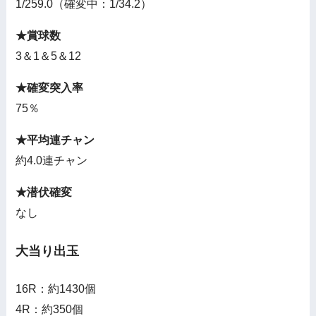
1/259.0（確変中：1/34.2）
★賞球数
3＆1＆5＆12
★確変突入率
75％
★平均連チャン
約4.0連チャン
★潜伏確変
なし
大当り出玉
16R：約1430個
4R：約350個