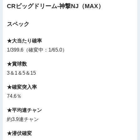
CRビッグドリーム-神撃NJ（MAX）
スペック
★大当たり確率
1/399.6（確変中：1/65.0）
★賞球数
3＆1＆5＆15
★確変突入率
74.6％
★平均連チャン
約3.9連チャン
★潜伏確変