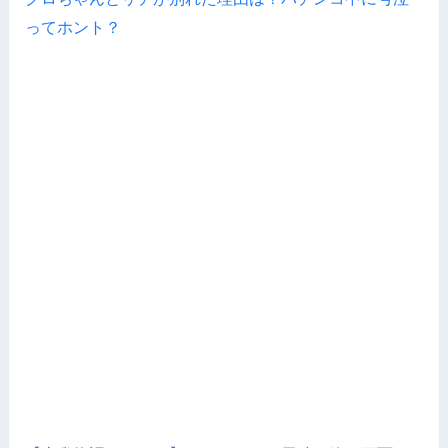
ってホント？