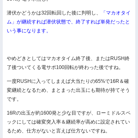
潜伏かどうかは32回転回した後に判明し、
「マカオタイ
ム」が継続すれば潜伏状態で、終了すれば単発だったと
いう事になります。
やめどきとしてはマカオタイム終了後、またはRUSH終
了後ついてくる電サポ100回転が終わった後ですね。
一度RUSHに入ってしまえば大当たりの65%で16R＆確
変継続となるため、まとまった出玉にも期待が持てそう
です。
16Rの出玉が約1600発と少な目ですが、ローミドルスペ
ックにしては確変突入率＆継続率が高めに設定されてい
るため、仕方がないと言えば仕方ないですね。