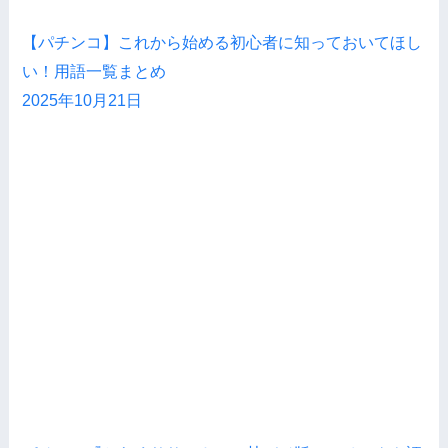
【パチンコ】これから始める初心者に知っておいてほし
い！用語一覧まとめ
2025年10月21日