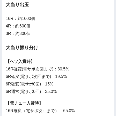
大当り出玉
16R：約1600個
4R：約600個
3R：約300個
大当り振り分け
【ヘソ入賞時】
16R確変(電サポ次回まで)：30.5%
6R確変(電サポ次回まで)：19.5%
6R確変(電サポ0回)：15%
6R通常(電サポ0回)：35.0%
【電チュー入賞時】
16R確変（電サポ次回まで）：65.0%