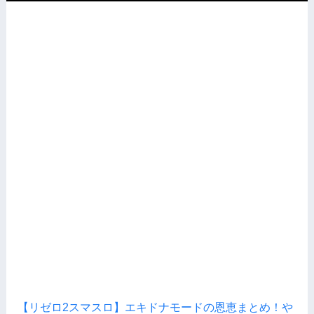
【リゼロ2スマスロ】エキドナモードの恩恵まとめ！や