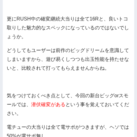
更にRUSH中の確変継続大当りは全て16Rと、良いトコ
取りした魅力的なスペックになっているのではないでし
ょうか。
どうしてもユーザーは前作のビッグドリームを意識して
しまいますから、遊び易くしつつも出玉性能を持たせな
いと、比較されて打ってもらえませんからね。
気をつけておくべき点として、今回の新台ビッグorスモ
ールでは、
潜伏確変がある
という事を覚えておいてくだ
さい。
電チューの大当りは全て電サポがつきますが、ヘソでは
50%が電サポ無し。