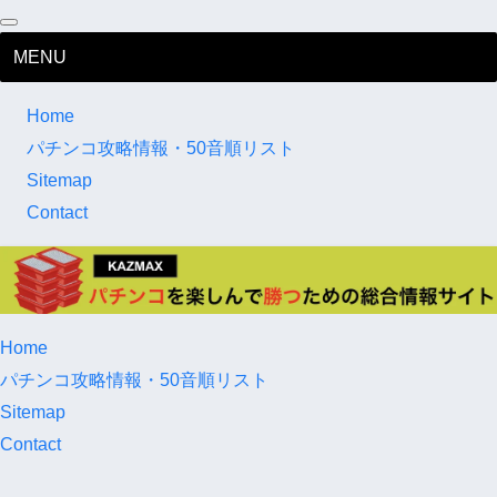
MENU
Home
パチンコ攻略情報・50音順リスト
Sitemap
Contact
Home
パチンコ攻略情報・50音順リスト
Sitemap
Contact