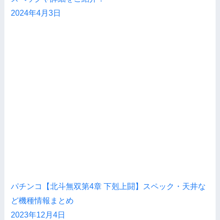
2024年4月3日
パチンコ【北斗無双第4章 下剋上闘】スペック・天井な
ど機種情報まとめ
2023年12月4日