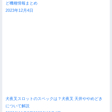
ど機種情報まとめ
2023年12月4日
犬夜叉スロットのスペックは？犬夜叉 天井ややめどき
について解説