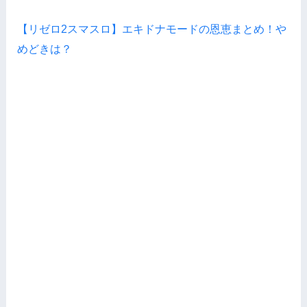
【リゼロ2スマスロ】エキドナモードの恩恵まとめ！や
めどきは？