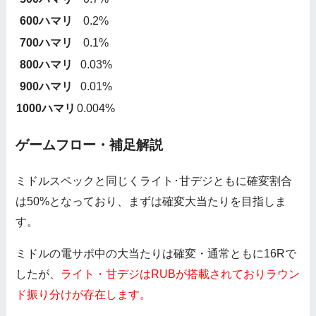
600ハマリ
0.2%
700ハマリ
0.1%
800ハマリ
0.03%
900ハマリ
0.01%
1000ハマリ
0.004%
ゲームフロー・補足解説
ミドルスペックと同じくライト･甘デジともに確変割合
は50%となっており、まずは確変大当たりを目指しま
す。
ミドルの電サポ中の大当たりは確変・通常ともに16Rで
したが、
ライト・甘デジはRUBが搭載されておりラウン
ド振り分けが存在します。