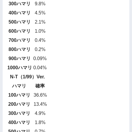
300ハマリ
9.8%
400ハマリ
4.5%
500ハマリ
2.1%
600ハマリ
1.0%
700ハマリ
0.4%
800ハマリ
0.2%
900ハマリ
0.09%
1000ハマリ
0.04%
N-T（1/99）Ver.
ハマリ
確率
100ハマリ
36.6%
200ハマリ
13.4%
300ハマリ
4.9%
400ハマリ
1.8%
500ハマリ
0.7%