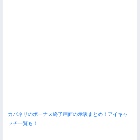
カバネリのボーナス終了画面の示唆まとめ！アイキャ
ッチ一覧も！