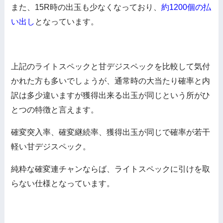
また、15R時の出玉も少なくなっており、
約1200個の払
い出し
となっています。
上記のライトスペックと甘デジスペックを比較して気付
かれた方も多いでしょうが、通常時の大当たり確率と内
訳は多少違いますが獲得出来る出玉が同じという所がひ
とつの特徴と言えます。
確変突入率、確変継続率、獲得出玉が同じで確率が若干
軽い甘デジスペック。
純粋な確変連チャンならば、ライトスペックに引けを取
らない仕様となっています。