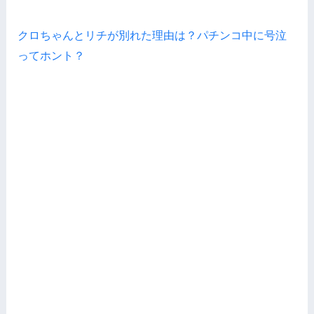
クロちゃんとリチが別れた理由は？パチンコ中に号泣
ってホント？