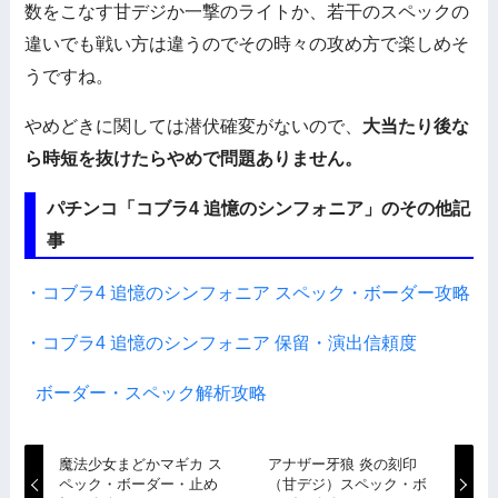
数をこなす甘デジか一撃のライトか、若干のスペックの
違いでも戦い方は違うのでその時々の攻め方で楽しめそ
うですね。
やめどきに関しては潜伏確変がないので、
大当たり後な
ら時短を抜けたらやめで問題ありません。
パチンコ「コブラ4 追憶のシンフォニア」のその他記
事
・コブラ4 追憶のシンフォニア スペック・ボーダー攻略
・コブラ4 追憶のシンフォニア 保留・演出信頼度
ボーダー・スペック解析攻略
魔法少女まどかマギカ ス
アナザー牙狼 炎の刻印
ペック・ボーダー・止め
（甘デジ）スペック・ボ