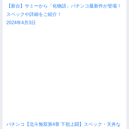
【新台】サミーから「化物語」パチンコ最新作が登場！
スペックや詳細をご紹介！
2024年4月3日
パチンコ【北斗無双第4章 下剋上闘】スペック・天井な