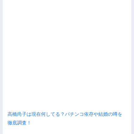
高橋尚子は現在何してる？パチンコ依存や結婚の噂を
徹底調査！