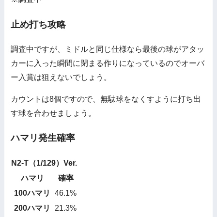
止め打ち攻略
調査中ですが、ミドルと同じ仕様なら最後の球がアタッ
カーに入った瞬間に閉まる作りになっているのでオーバ
ー入賞は狙えないでしょう。
カウントは8個ですので、無駄球をなくすように打ち出
す球を合わせましょう。
ハマリ発生確率
N2-T（1/129）Ver.
ハマリ
確率
100ハマリ
46.1%
200ハマリ
21.3%