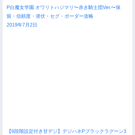
P白魔女学園 オワリトハジマリ〜赤き騎士団Ver.〜保
留・信頼度・潜伏・セグ・ボーダー攻略
2019年7月2日
【6段階設定付き甘デジ】デジハネPブラックラグーン3