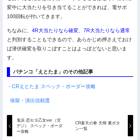
変中に大当たりを引き当てることができれば、電サポ
100回転が付いてきます。
ちなみに、
4R大当たりなら確変、7R大当たりなら通常
と判別することもできるので、あらかじめ押さえておけ
ば潜伏確変を取りこぼすことはよっぽどないと思いま
す。
パチンコ「えとたま」のその他記事
・CRえとたま スペック・ボーダー攻略
保留・演出信頼度
鬼浜 恋セヨ乙女ver.（甘
CR蒼天の拳 天帰 裏ボタ
デジ） スペック・ボーダ
ン一覧
ー攻略