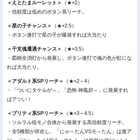
＜えとたまルーレット＞
（★×2）
・信頼度は低めのボタン系リーチ。
＜星の子チャンス＞
（★×2.5）
・ボタン連打で星の子が爆発すれば大当たり
＜干支魂遷遇チャンス＞
（★×3.5）
・図柄全消灯から発展し、ボタン連打で魂の色が虹にな
れば大当たり。
＜アダルト系SPリーチ＞
（★×2～4）
・「ついにタケルが～」「恐怖 神風邪～」に発展すれ
ばアツい！
＜プリティ系SPリーチ＞
（★×3～4.5）
・ソルラル役モノ合体から発展する高信頼度リーチ。
・全5種類が存在し、「にゃ～たんVSモ～たん」は激ア