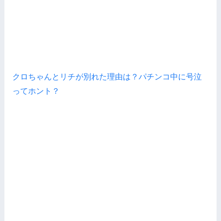
クロちゃんとリチが別れた理由は？パチンコ中に号泣
ってホント？