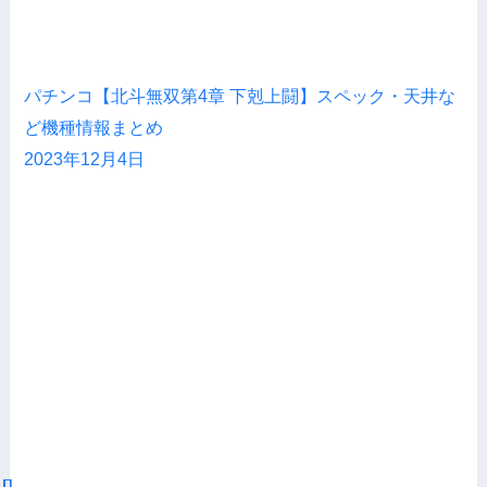
パチンコ【北斗無双第4章 下剋上闘】スペック・天井な
ど機種情報まとめ
2023年12月4日