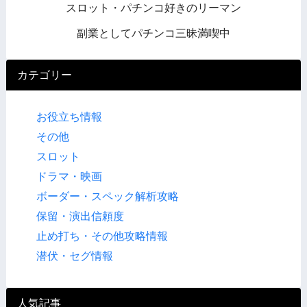
スロット・パチンコ好きのリーマン
副業としてパチンコ三昧満喫中
カテゴリー
お役立ち情報
その他
スロット
ドラマ・映画
ボーダー・スペック解析攻略
保留・演出信頼度
止め打ち・その他攻略情報
潜伏・セグ情報
人気記事