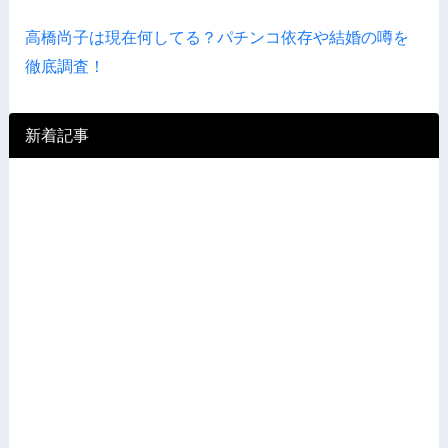
高橋尚子は現在何してる？パチンコ依存や結婚の噂を
徹底調査！
新着記事