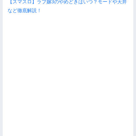
【スマスロ】ラブ嬢3のやめどきはいつ？モードや天井
など徹底解説！