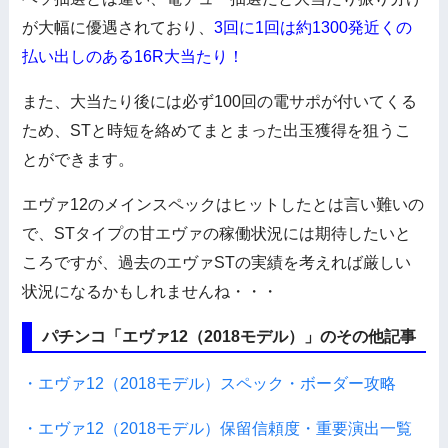
が大幅に優遇されており、
3回に1回は約1300発近くの
払い出しのある16R大当たり！
また、大当たり後には必ず100回の電サポが付いてくる
ため、STと時短を絡めてまとまった出玉獲得を狙うこ
とができます。
エヴァ12のメインスペックはヒットしたとは言い難いの
で、STタイプの甘エヴァの稼働状況には期待したいと
ころですが、過去のエヴァSTの実績を考えれば厳しい
状況になるかもしれませんね・・・
パチンコ「エヴァ12（2018モデル）」のその他記事
・エヴァ12（2018モデル）スペック・ボーダー攻略
・エヴァ12（2018モデル）保留信頼度・重要演出一覧