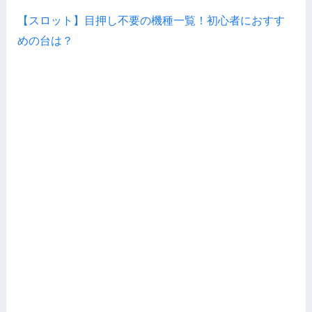
【スロット】目押し不要の機種一覧！初心者におすす
めの台は？