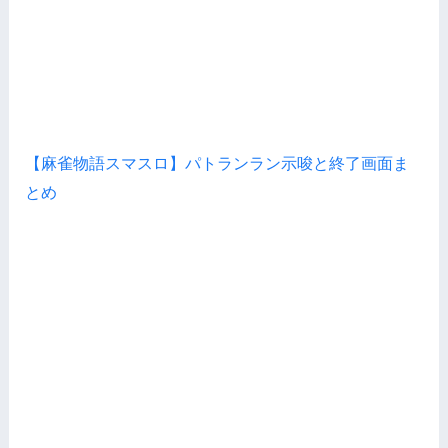
【麻雀物語スマスロ】パトランラン示唆と終了画面ま
とめ