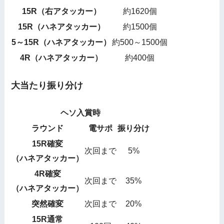
15R（右アタッカー）
約1620個
15R（ハネアタッカー）
約1500個
5～15R（ハネアタッカー）
約500～1500個
4R（ハネアタッカー）
約400個
大当たり振り分け
ヘソ入賞時
ラウンド
電サポ
振り分け
15R確変
次回まで
5%
（ハネアタッカー）
4R確変
次回まで
35%
（ハネアタッカー）
突然確変
次回まで
20%
15R通常