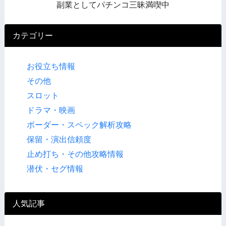
副業としてパチンコ三昧満喫中
カテゴリー
お役立ち情報
その他
スロット
ドラマ・映画
ボーダー・スペック解析攻略
保留・演出信頼度
止め打ち・その他攻略情報
潜伏・セグ情報
人気記事