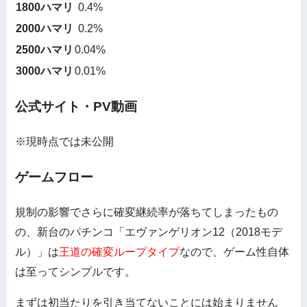
1800ハマリ
0.4%
2000ハマリ
0.2%
2500ハマリ
0.04%
3000ハマリ
0.01%
公式サイト・PV動画
※現時点では未公開
ゲームフロー
規制の影響でさらに確変継続率が落ちてしまったもの
の、新台のパチンコ「エヴァンゲリオン12（2018モデ
ル）」は
王道の確変ループタイプ
なので、ゲーム性自体
は至ってシンプルです。
まずは初当たりを引き当てないことには始まりません