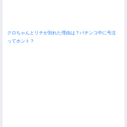
クロちゃんとリチが別れた理由は？パチンコ中に号泣
ってホント？