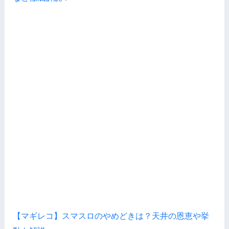
【マギレコ】スマスロのやめどきは？天井の恩恵や挙