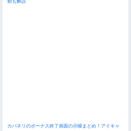
動も解説
カバネリのボーナス終了画面の示唆まとめ！アイキャ