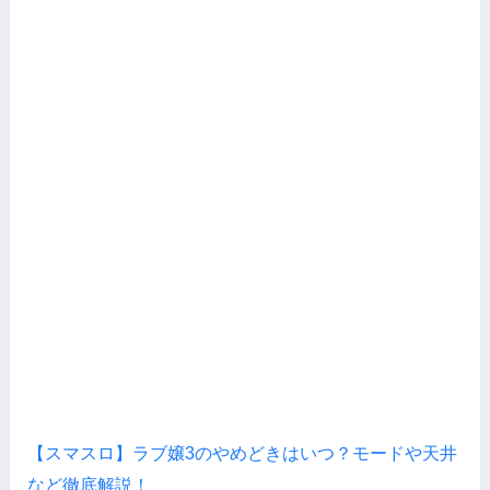
【スマスロ】ラブ嬢3のやめどきはいつ？モードや天井
など徹底解説！