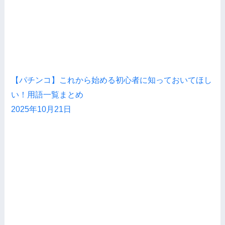
【パチンコ】これから始める初心者に知っておいてほし
い！用語一覧まとめ
2025年10月21日