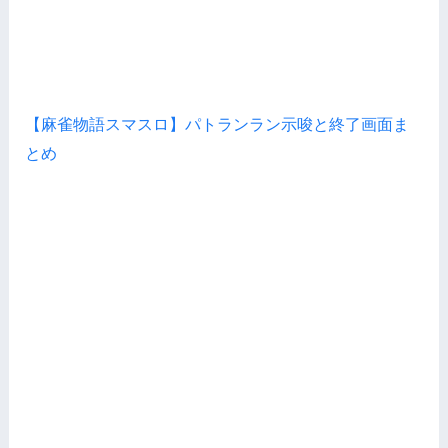
【麻雀物語スマスロ】パトランラン示唆と終了画面ま
とめ