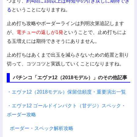
つまり、
約4回に1回以上は時短中の引き戻しに期待でき
る
ということになりますね。
止め打ち攻略やボーダーラインは判明次第追記します
が、
電チューの返しが1発
ということで、止め打ちによ
る玉増えには期待できそうにありません。
止め打ちはあくまで出玉を減らさないための処置と割り
切って、コツコツと実践していくことになりますね。
パチンコ「エヴァ12（2018モデル）」のその他記事
・エヴァ12（2018モデル）保留信頼度・重要演出一覧
・エヴァ12 ゴールドインパクト（甘デジ）スペック・
ボーダー攻略
ボーダー・スペック解析攻略