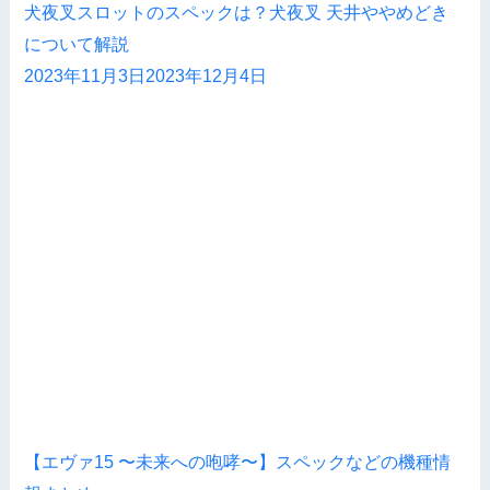
犬夜叉スロットのスペックは？犬夜叉 天井ややめどき
について解説
2023年11月3日
2023年12月4日
【エヴァ15 〜未来への咆哮〜】スペックなどの機種情