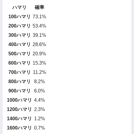
ハマリ
確率
100ハマリ
73.1%
200ハマリ
53.4%
300ハマリ
39.1%
400ハマリ
28.6%
500ハマリ
20.9%
600ハマリ
15.3%
700ハマリ
11.2%
800ハマリ
8.2%
900ハマリ
6.0%
1000ハマリ
4.4%
1200ハマリ
2.3%
1400ハマリ
1.2%
1600ハマリ
0.7%