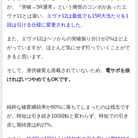
が、『突確→5R通常』という痛恨のコンボがあったエ
ヴァ11とは違い、
エヴァ12は最低でも15R大当たりを1
回は引ける仕様に変更されました。
また、エヴァ12はヘソからの突確振り分けが2%ほど上
がっていますが、ほとんど気にせず打っていくことがで
きると思います。
そして、潜伏確変も搭載されていないため、
電サポを抜
ければいつやめてもOKです。
純粋な確変継続率が60%に落ちてしまったのは残念です
が、時短は引き続き100回転と変わらず、時短での引き
戻し期待度は約27%。