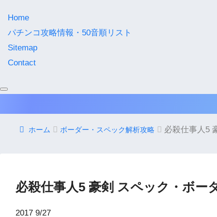
Home
パチンコ攻略情報・50音順リスト
Sitemap
Contact
必殺仕事人5 
ホーム
ボーダー・スペック解析攻略
必殺仕事人5 豪剣 スペック・ボー
2017
9/27