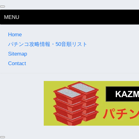
MENU
Home
パチンコ攻略情報・50音順リスト
Sitemap
Contact