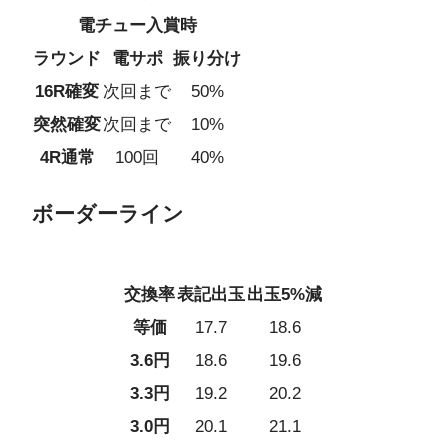
電チュー入賞時
ラウンド
電サポ
振り分け
16R確変
次回まで
50%
突然確変
次回まで
10%
4R通常
100回
40%
ボーダーライン
交換率
表記出玉
出玉5%減
等価
17.7
18.6
3.6円
18.6
19.6
3.3円
19.2
20.2
3.0円
20.1
21.1