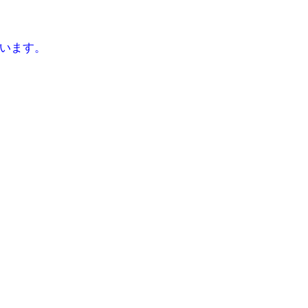
ています。