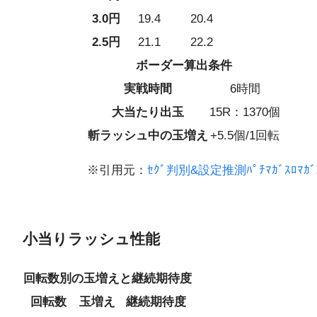
3.0円
19.4
20.4
2.5円
21.1
22.2
ボーダー算出条件
実戦時間
6時間
大当たり出玉
15R：1370個
斬ラッシュ中の玉増え
+5.5個/1回転
※引用元：
ｾｸﾞ判別&設定推測ﾊﾟﾁﾏｶﾞｽﾛﾏｶ
小当りラッシュ性能
回転数別の玉増えと継続期待度
回転数
玉増え
継続期待度