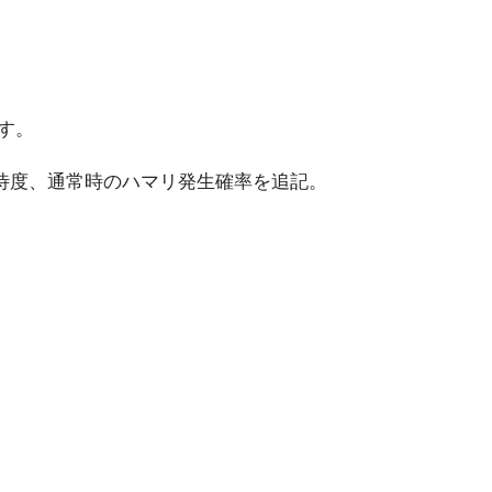
す。
待度、通常時のハマリ発生確率を追記。