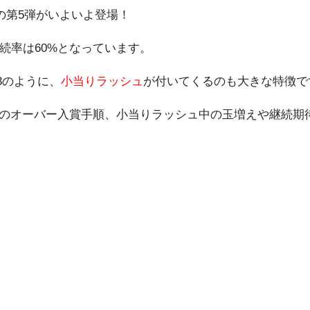
の第5弾がいよいよ登場！
継続率は60%となっています。
3のように、
小当りラッシュ
が付いてくるのも大きな特徴で
のオーバー入賞手順、小当りラッシュ中の玉増えや継続期