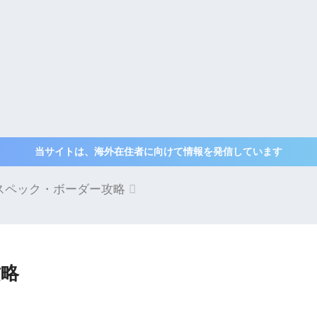
当サイトは、海外在住者に向けて情報を発信しています
 スペック・ボーダー攻略
攻略