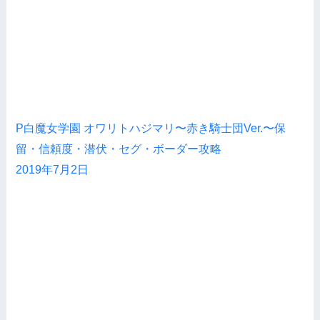
P白魔女学園 オワリトハジマリ〜赤き騎士団Ver.〜保
留・信頼度・潜伏・セグ・ボーダー攻略
2019年7月2日