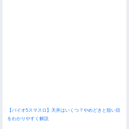
【バイオ5スマスロ】天井はいくつ？やめどきと狙い目
をわかりやすく解説