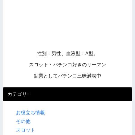
性別：男性、血液型：A型。
スロット・パチンコ好きのリーマン
副業としてパチンコ三昧満喫中
カテゴリー
お役立ち情報
その他
スロット