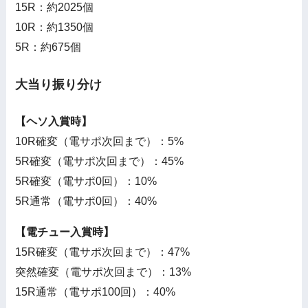
15R：約2025個
10R：約1350個
5R：約675個
大当り振り分け
【ヘソ入賞時】
10R確変（電サポ次回まで）：5%
5R確変（電サポ次回まで）：45%
5R確変（電サポ0回）：10%
5R通常（電サポ0回）：40%
【電チュー入賞時】
15R確変（電サポ次回まで）：47%
突然確変（電サポ次回まで）：13%
15R通常（電サポ100回）：40%