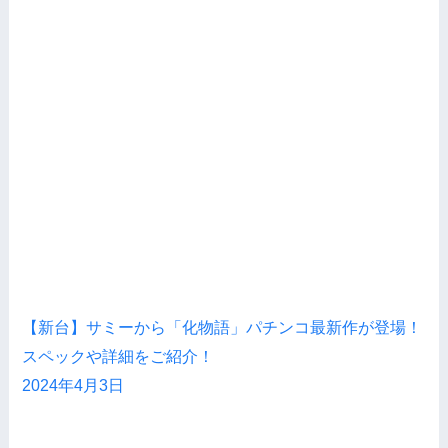
【新台】サミーから「化物語」パチンコ最新作が登場！
スペックや詳細をご紹介！
2024年4月3日