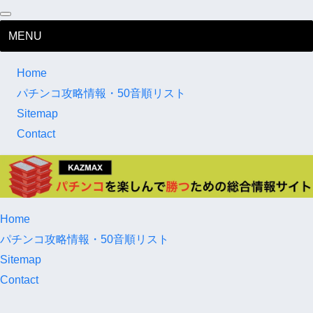
MENU
Home
パチンコ攻略情報・50音順リスト
Sitemap
Contact
Home
パチンコ攻略情報・50音順リスト
Sitemap
Contact