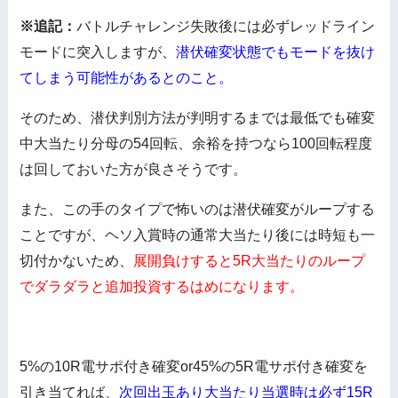
※追記：
バトルチャレンジ失敗後には必ずレッドライン
モードに突入しますが、
潜伏確変状態でもモードを抜け
てしまう可能性があるとのこと。
そのため、潜伏判別方法が判明するまでは最低でも確変
中大当たり分母の54回転、余裕を持つなら100回転程度
は回しておいた方が良さそうです。
また、この手のタイプで怖いのは潜伏確変がループする
ことですが、ヘソ入賞時の通常大当たり後には時短も一
切付かないため、
展開負けすると5R大当たりのループ
でダラダラと追加投資するはめになります。
5%の10R電サポ付き確変or45%の5R電サポ付き確変を
引き当てれば、
次回出玉あり大当たり当選時は必ず15R