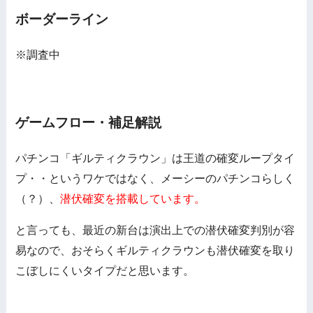
ボーダーライン
※調査中
ゲームフロー・補足解説
パチンコ「ギルティクラウン」は王道の確変ループタイ
プ・・というワケではなく、メーシーのパチンコらしく
（？）、
潜伏確変を搭載しています。
と言っても、最近の新台は演出上での潜伏確変判別が容
易なので、おそらくギルティクラウンも潜伏確変を取り
こぼしにくいタイプだと思います。