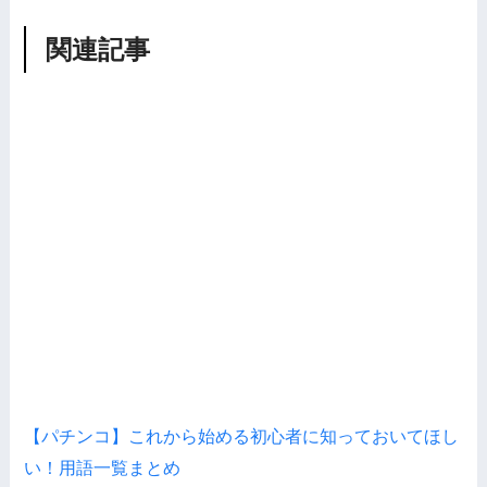
関連記事
【パチンコ】これから始める初心者に知っておいてほし
い！用語一覧まとめ