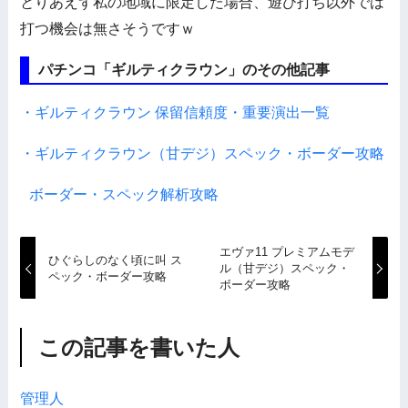
とりあえず私の地域に限定した場合、遊び打ち以外では
打つ機会は無さそうですｗ
パチンコ「ギルティクラウン」のその他記事
・ギルティクラウン 保留信頼度・重要演出一覧
・ギルティクラウン（甘デジ）スペック・ボーダー攻略
ボーダー・スペック解析攻略
エヴァ11 プレミアムモデ
ひぐらしのなく頃に叫 ス
ル（甘デジ）スペック・
ペック・ボーダー攻略
ボーダー攻略
この記事を書いた人
管理人