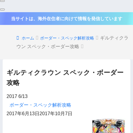
当サイトは、海外在住者に向けて情報を発信しています
ギルティクラ
ホーム
ボーダー・スペック解析攻略
ウン スペック・ボーダー攻略
ギルティクラウン スペック・ボーダー
攻略
2017
6/13
ボーダー・スペック解析攻略
2017年6月13日
2017年10月7日