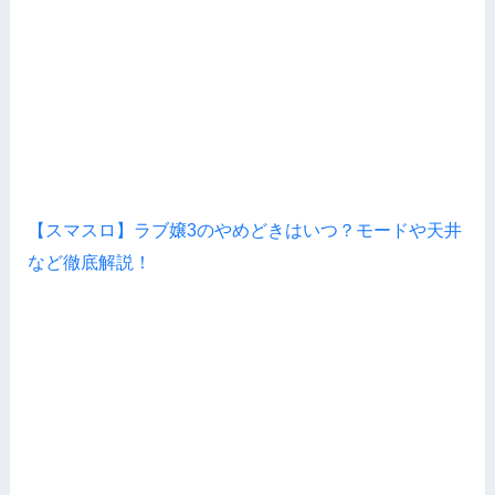
【スマスロ】ラブ嬢3のやめどきはいつ？モードや天井
など徹底解説！