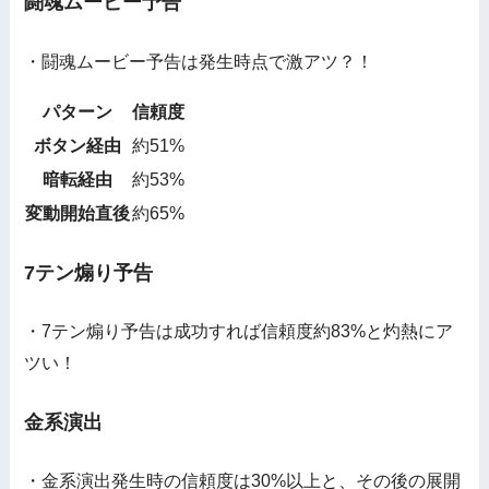
闘魂ムービー予告
・闘魂ムービー予告は発生時点で激アツ？！
パターン
信頼度
ボタン経由
約51%
暗転経由
約53%
変動開始直後
約65%
7テン煽り予告
・7テン煽り予告は成功すれば信頼度約83%と灼熱にア
ツい！
金系演出
・金系演出発生時の信頼度は30%以上と、その後の展開