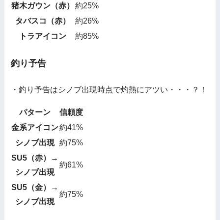
猪木ガウン（赤）
約25%
タバスコ（赤）
約26%
トラアイコン
約85%
釣り予告
・釣り予告はシノブ出現時点で灼熱にアツい・・・？！
パターン
信頼度
金系アイコン
約41%
シノブ出現
約75%
SU5（赤）→
約61%
シノブ出現
SU5（金）→
約75%
シノブ出現