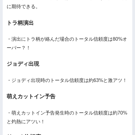
に期待できる。
トラ柄演出
・演出にトラ柄が絡んだ場合のトータル信頼度は80%オ
ーバー？！
ジョディ出現
・ジョディ出現時のトータル信頼度は約63%と激アツ！
萌えカットイン予告
・萌えカットイン予告発生時のトータル信頼度は約70%
と灼熱にアツい！