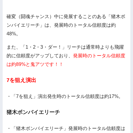
確変（闘魂チャンス）中に発展することのある「猪木ボ
ンバイエリーチ」は、発展時のトータル信頼度は約
48%。
また、「1・2・3・ダー！」リーチは通常時よりも飛躍
的に信頼度がアップしており、
発展時のトータル信頼度
は約89%と鬼アツです！！
7を狙え演出
・「7を狙え」演出発生時のトータル信頼度は約17%。
猪木ボンバイエリーチ
・「猪木ボンバイエリーチ」発展時のトータル信頼度は