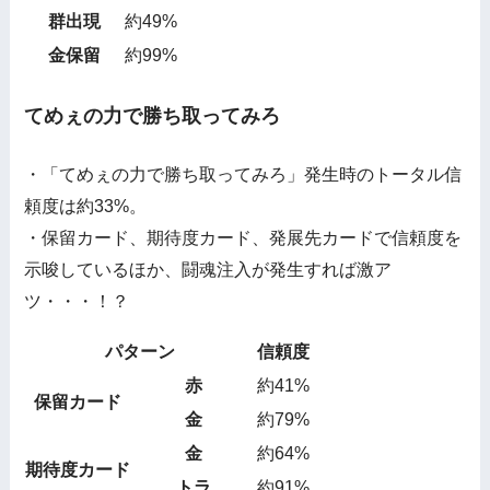
群出現
約49%
金保留
約99%
てめぇの力で勝ち取ってみろ
・「てめぇの力で勝ち取ってみろ」発生時のトータル信
頼度は約33%。
・保留カード、期待度カード、発展先カードで信頼度を
示唆しているほか、闘魂注入が発生すれば激ア
ツ・・・！？
パターン
信頼度
赤
約41%
保留カード
金
約79%
金
約64%
期待度カード
トラ
約91%