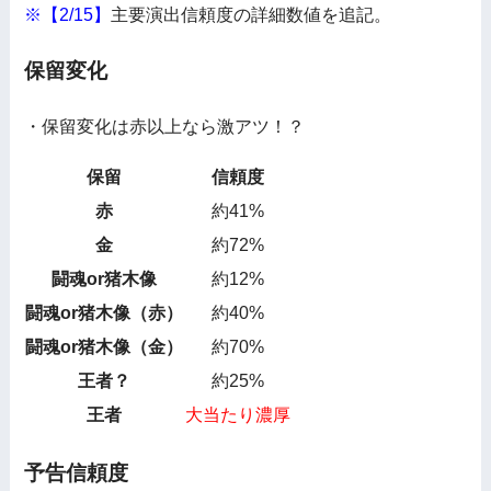
※【2/15】
主要演出信頼度の詳細数値を追記。
保留変化
・保留変化は赤以上なら激アツ！？
保留
信頼度
赤
約41%
金
約72%
闘魂or猪木像
約12%
闘魂or猪木像（赤）
約40%
闘魂or猪木像（金）
約70%
王者？
約25%
王者
大当たり濃厚
予告信頼度