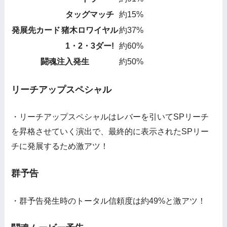
タッグマッチ
約15%
発展先カード
猪木ロワイヤル
約37%
1・2・3ダー!
約60%
闘魂注入発生
約50%
リーチアップスペシャル
・リーチアップスペシャルはレバーを引いてSPリーチ
を昇格させていく演出で、最終的に表示されたSPリー
チに発展するため激アツ！
群予告
・群予告発生時のトータル信頼度は約49%と激アツ！