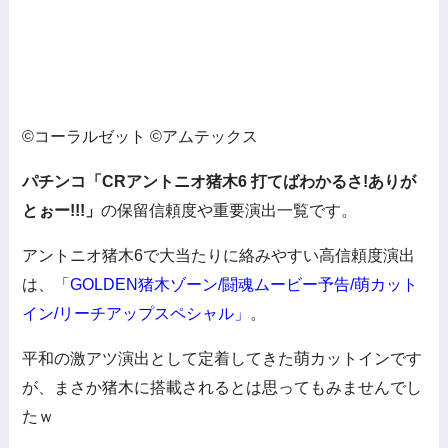
©コーラルゼット ©アムテックス
パチンコ「CRアントニオ猪木6 打てばわかるさ!ありが
とぉー!!!」
の保留信頼度や重要演出一覧です。
アントニオ猪木6で大当たりに絡みやすい高信頼度演出
は、
「GOLDEN猪木ゾーン/闘魂ムービー予告/萌カット
イン/リーチアップスペシャル」
。
平和の激アツ演出として定着してきた萌カットインです
が、まさか猪木に搭載されるとは思ってもみませんでし
たｗ