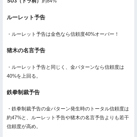
SU3（トラ柄）
約84%
ルーレット予告
・ルーレット予告は金色なら信頼度40%オーバー！
猪木の名言予告
・ルーレット予告と同じく、金パターンなら信頼度は
40%を上回る。
鉄拳制裁予告
・鉄拳制裁予告の金パターン発生時のトータル信頼度は
約47%と、ルーレット予告や猪木の名言予告よりも若干
信頼度が高め。