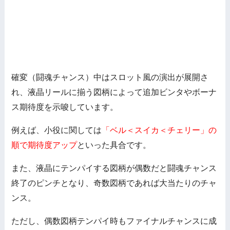
確変（闘魂チャンス）中はスロット風の演出が展開さ
れ、液晶リールに揃う図柄によって追加ビンタやボーナ
ス期待度を示唆しています。
例えば、小役に関しては
「ベル＜スイカ＜チェリー」の
順で期待度アップ
といった具合です。
また、液晶にテンパイする図柄が偶数だと闘魂チャンス
終了のピンチとなり、奇数図柄であれば大当たりのチャ
ンス。
ただし、偶数図柄テンパイ時もファイナルチャンスに成