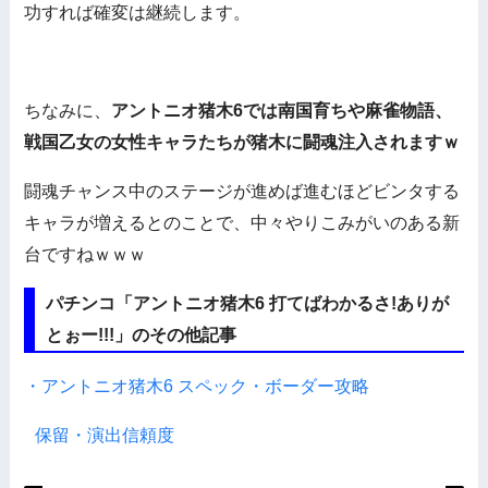
功すれば確変は継続します。
ちなみに、
アントニオ猪木6では南国育ちや麻雀物語、
戦国乙女の女性キャラたちが猪木に闘魂注入されますｗ
闘魂チャンス中のステージが進めば進むほどビンタする
キャラが増えるとのことで、中々やりこみがいのある新
台ですねｗｗｗ
パチンコ「アントニオ猪木6 打てばわかるさ!ありが
とぉー!!!」のその他記事
・アントニオ猪木6 スペック・ボーダー攻略
保留・演出信頼度