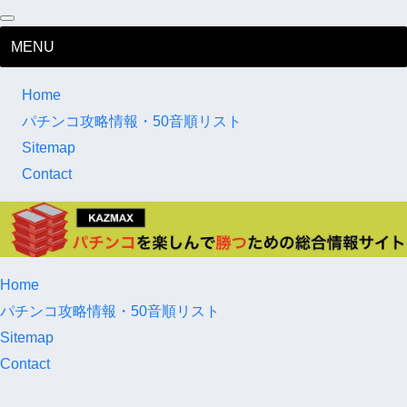
MENU
Home
パチンコ攻略情報・50音順リスト
Sitemap
Contact
Home
パチンコ攻略情報・50音順リスト
Sitemap
Contact