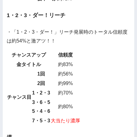
1・2・3・ダー！リーチ
・「1・2・3・ダー！」リーチ発展時のトータル信頼度
は約54%と激アツ！！
チャンスアップ
信頼度
金タイトル
約83%
1回
約56%
2回
約99%
1・2・3
約70%
チャンス目
3・6・5
約80%
5・4・6
7・5・3
大当たり濃厚