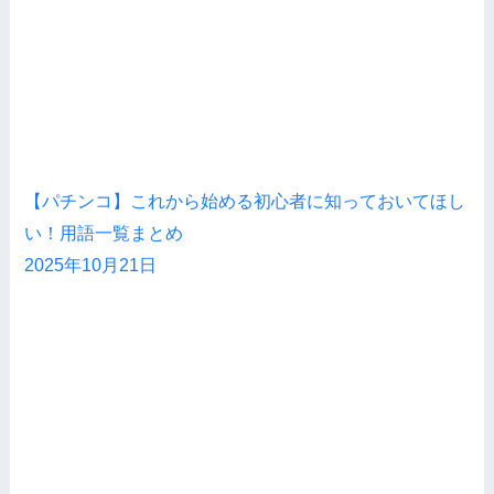
【パチンコ】これから始める初心者に知っておいてほし
い！用語一覧まとめ
2025年10月21日