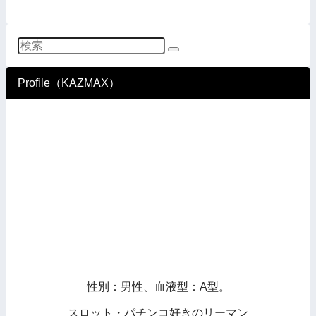
Profile（KAZMAX）
性別：男性、血液型：A型。
スロット・パチンコ好きのリーマン