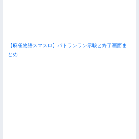
【麻雀物語スマスロ】パトランラン示唆と終了画面ま
とめ