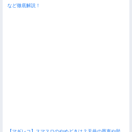
など徹底解説！
【マギレコ】スマスロのやめどきは？天井の恩恵や挙