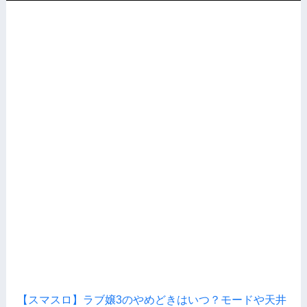
【スマスロ】ラブ嬢3のやめどきはいつ？モードや天井