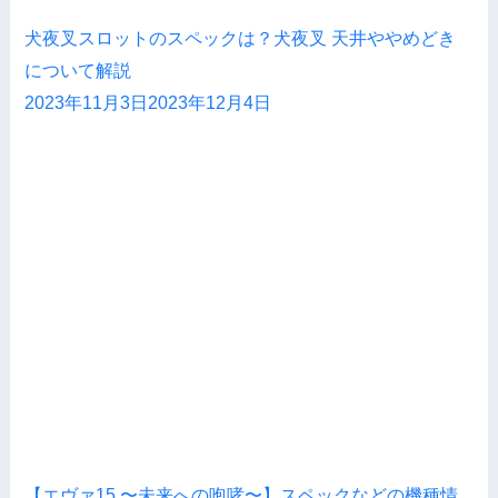
犬夜叉スロットのスペックは？犬夜叉 天井ややめどき
について解説
2023年11月3日
2023年12月4日
【エヴァ15 〜未来への咆哮〜】スペックなどの機種情