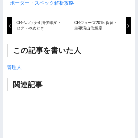
ボーダー・スペック解析攻略
CRペルソナ4 潜伏確変・
CRジョーズ2015 保留・
セグ・やめどき
主要演出信頼度
この記事を書いた人
管理人
関連記事