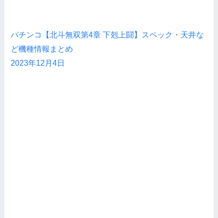
パチンコ【北斗無双第4章 下剋上闘】スペック・天井な
ど機種情報まとめ
2023年12月4日