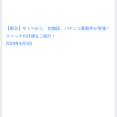
【新台】サミーから「化物語」パチンコ最新作が登場！
スペックや詳細をご紹介！
2024年4月3日