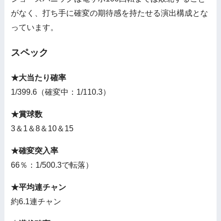
がなく、打ち手に確変の期待感を持たせる演出構成とな
っています。
スペック
★大当たり確率
1/399.6（確変中：1/110.3）
★賞球数
3＆1＆8＆10＆15
★確変突入率
66％：1/500.3で転落）
★平均連チャン
約6.1連チャン