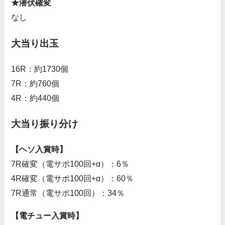
★潜伏確変
なし
大当り出玉
16R：約1730個
7R：約760個
4R：約440個
大当り振り分け
【ヘソ入賞時】
7R確変（電サポ100回+α）：6％
4R確変（電サポ100回+α）：60％
7R通常（電サポ100回）：34％
【電チュー入賞時】