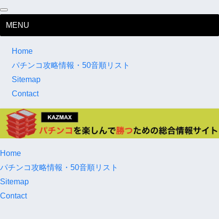
MENU
Home
パチンコ攻略情報・50音順リスト
Sitemap
Contact
Home
パチンコ攻略情報・50音順リスト
Sitemap
Contact