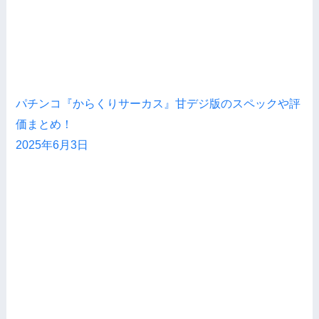
パチンコ『からくりサーカス』甘デジ版のスペックや評
価まとめ！
2025年6月3日