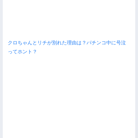
クロちゃんとリチが別れた理由は？パチンコ中に号泣
ってホント？