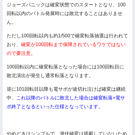
ジョーズパニックは確変状態でのスタートとなり、100
回転以内のバトル発展時には敗北することはありませ
ん。
ただし100回転以内も約1/500で確変転落抽選は行われて
おり、
確変が100回転まで保障されているワケではない
ので要注意
。
100回転以内に確変転落となった場合には100回転目に
敗北演出が発生し通常転落となります。
逆に101回転目以降も電サポが途切れ泣けば確変は継続
中、
これ以降のバトルに敗北した場合は確変転落+電サ
ポ終了となるといった仕様となっています
。
やめどきはシンプルで、潜伏確変は搭載していないため