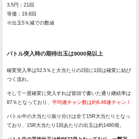
3.5円：21回
等価：19.6回
※出玉5％減での数値
バトル突入時の期待出玉は9000発以上
確変突入率は52.5％と大当たりの2回に1回は確変に結び
つく流れ。
そして一度確変に突入すれば冒頭で書いた通り継続率は
87％となっており、
平均連チャン数は約6.46連チャン！
バトル中の大当たり振り分けは全て15R大当たりとなっ
ており、15R大当たり1回あたりの出玉は約1480発。