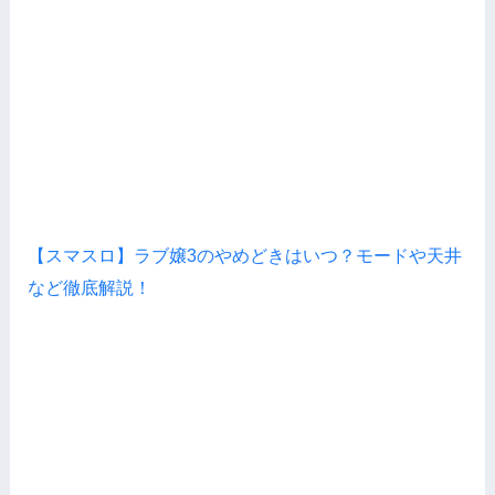
【スマスロ】ラブ嬢3のやめどきはいつ？モードや天井
など徹底解説！