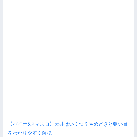
【バイオ5スマスロ】天井はいくつ？やめどきと狙い目
をわかりやすく解説