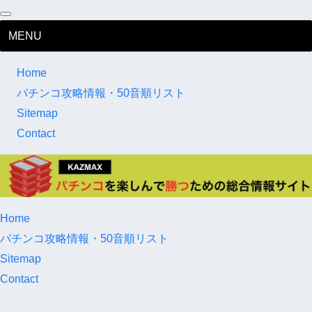
MENU
Home
パチンコ攻略情報・50音順リスト
Sitemap
Contact
Home
パチンコ攻略情報・50音順リスト
Sitemap
Contact