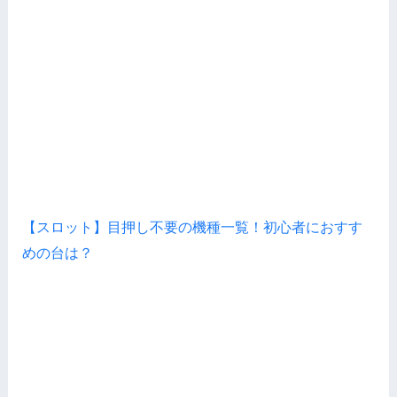
【スロット】目押し不要の機種一覧！初心者におすす
めの台は？