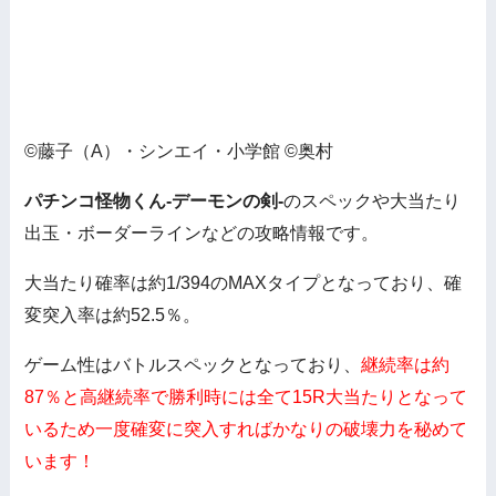
©藤子（A）・シンエイ・小学館 ©奥村
パチンコ怪物くん-デーモンの剣-
のスペックや大当たり
出玉・ボーダーラインなどの攻略情報です。
大当たり確率は約1/394のMAXタイプとなっており、確
変突入率は約52.5％。
ゲーム性はバトルスペックとなっており、
継続率は約
87％と高継続率で勝利時には全て15R大当たりとなって
いるため一度確変に突入すればかなりの破壊力を秘めて
います！