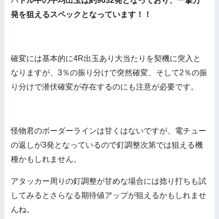
バ
トル中の平均出玉は約9632発となっており、一撃万
発を狙えるスペックとなっています！！
確変には基本的に4R出玉あり大当たりを契機に突入と
なりますが、3％の振り分けで突然確変、そして2％の振
り分けで潜伏確変が存在するのにも注意が必要です。
怪物君のボーダーラインは甘くはないですが、電チュー
の返しが3発となっているので釘調整次第では狙える機
種かもしれません。
アタッカー周りの釘調整が甘めな場合には捻り打ちも試
してみるとさらなる期待値アップが狙えるかもしれませ
んね。