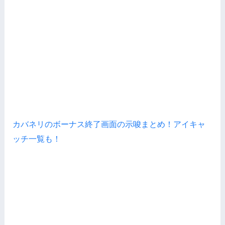
カバネリのボーナス終了画面の示唆まとめ！アイキャ
ッチ一覧も！