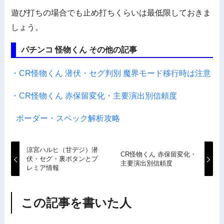
遊び打ちの場合でも止め打ちくらいは最低限しておきま
しょう。
パチンコ 怪物くん その他の記事
・CR怪物くん 潜伏・セグ判別 魔界モード移行時は注意
・CR怪物くん 赤保留変化・主要演出別信頼度
ボーダー・スペック解析攻略
涼宮ハルヒ（甘デジ）潜
CR怪物くん 赤保留変化・
伏・セグ・裏ボタンとプ
主要演出別信頼度
レミア情報
この記事を書いた人