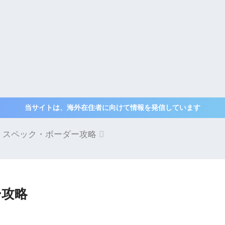
当サイトは、海外在住者に向けて情報を発信しています
ー スペック・ボーダー攻略
ー攻略