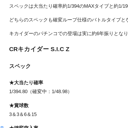
スペックは大当たり確率約1/394のMAXタイプと約1/
どちらのスペックも確変ループ仕様のバトルタイプと
キカイダーのパチンコでの登場は実に約6年振りとな
CRキカイダー S.I.C Z
スペック
★大当たり確率
1/394.80（確変中：1/48.98）
★賞球数
3＆3＆6＆15