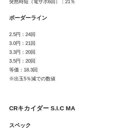
突然時短（電サポ6回）：21％
ボーダーライン
2.5円：24回
3.0円：21回
3.3円：20回
3.5円：20回
等価：18.3回
※出玉5％減での数値
CRキカイダー S.I.C MA
スペック