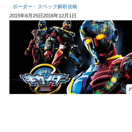
ボーダー・スペック解析攻略
2015年6月25日
2016年12月1日