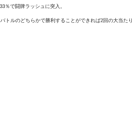
の33％で闘牌ラッシュに突入。
ドバトルのどちらかで勝利することができれば2回の大当た