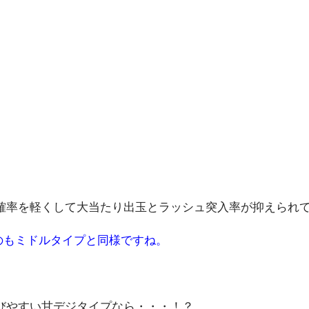
確率を軽くして大当たり出玉とラッシュ突入率が抑えられ
のもミドルタイプと同様ですね。
びやすい甘デジタイプなら・・・！？