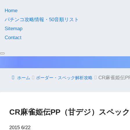
Home
パチンコ攻略情報・50音順リスト
Sitemap
Contact
CR麻雀姫伝
ホーム
ボーダー・スペック解析攻略
CR麻雀姫伝PP（甘デジ）スペッ
2015
6/22