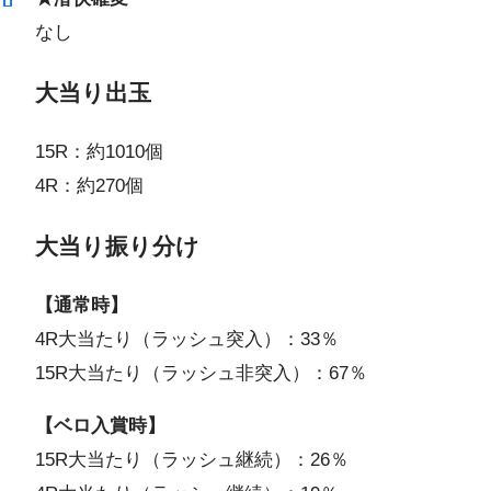
なし
大当り出玉
15R：約1010個
4R：約270個
大当り振り分け
【通常時】
4R大当たり（ラッシュ突入）：33％
15R大当たり（ラッシュ非突入）：67％
【ベロ入賞時】
15R大当たり（ラッシュ継続）：26％