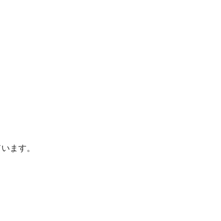
ています。