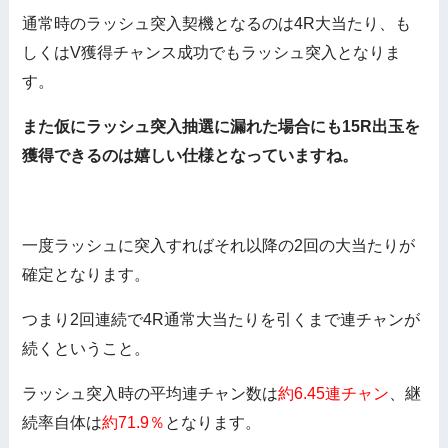
通常時のラッシュ突入契機となるのは4R大当たり、も
しくはV獲得チャンス成功でもラッシュ突入となりま
す。
また仮にラッシュ突入抽選に漏れた場合にも15R出玉を
獲得できるのは嬉しい仕様となっていますね。
一度ラッシュに突入すればそれ以降の2回の大当たりが
確定となります。
つまり2回連続で4R通常大当たりを引くまで連チャンが
続くということ。
ラッシュ突入時の平均連チャン数は
約6.45連チャン
、継
続率自体は
約71.9％
となります。