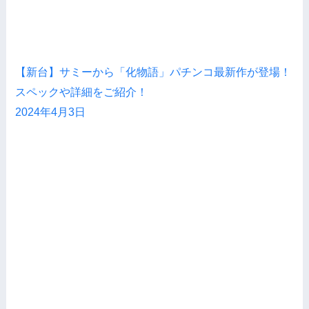
【新台】サミーから「化物語」パチンコ最新作が登場！
スペックや詳細をご紹介！
2024年4月3日