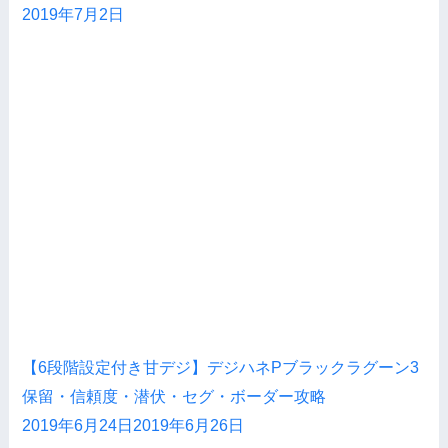
2019年7月2日
【6段階設定付き甘デジ】デジハネPブラックラグーン3
保留・信頼度・潜伏・セグ・ボーダー攻略
2019年6月24日
2019年6月26日