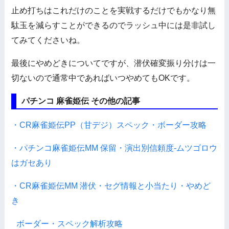
止め打ちはこれだけのことを実戦するだけでもかなり無
駄玉を減らすことができるのでラッシュ中には是非試し
てみてくださいね。
最後にやめどきについてですが、潜伏確変振り分けは一
切ないので通常中であればいつやめてもOKです。
パチンコ 麻雀姫伝 その他の記事
・CR麻雀姫伝PP（甘デジ）スペック・ボーダー攻略
・パチンコ麻雀姫伝MM 保留・演出別信頼度-ムツゴロウ
はガセあり
・CR麻雀姫伝MM 潜伏・セグ情報と小当たり・やめど
き
ボーダー・スペック解析攻略