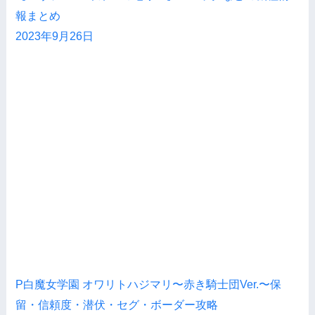
報まとめ
2023年9月26日
P白魔女学園 オワリトハジマリ〜赤き騎士団Ver.〜保
留・信頼度・潜伏・セグ・ボーダー攻略