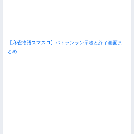
【麻雀物語スマスロ】パトランラン示唆と終了画面ま
とめ