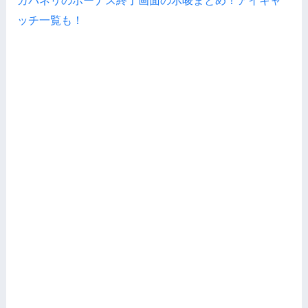
カバネリのボーナス終了画面の示唆まとめ！アイキャ
ッチ一覧も！