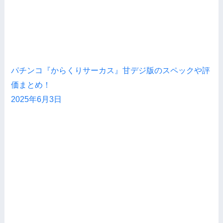
パチンコ『からくりサーカス』甘デジ版のスペックや評
価まとめ！
2025年6月3日