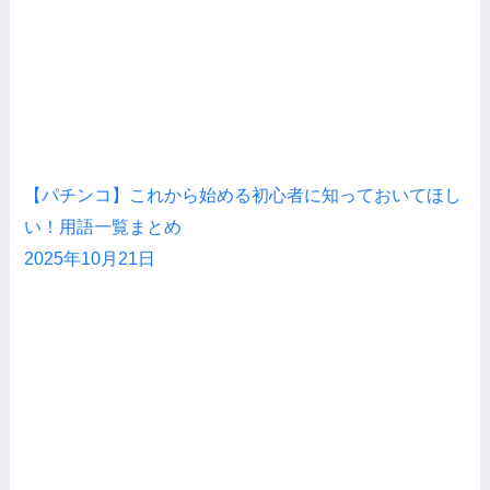
【パチンコ】これから始める初心者に知っておいてほし
い！用語一覧まとめ
2025年10月21日