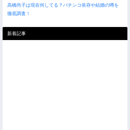
高橋尚子は現在何してる？パチンコ依存や結婚の噂を
徹底調査！
新着記事