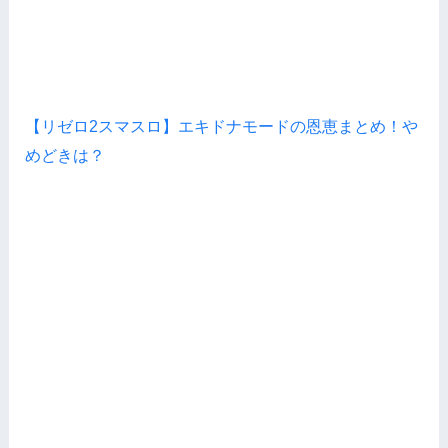
【リゼロ2スマスロ】エキドナモードの恩恵まとめ！や
めどきは？