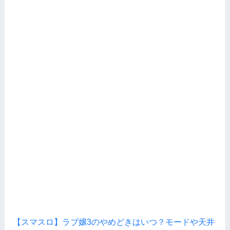
【スマスロ】ラブ嬢3のやめどきはいつ？モードや天井