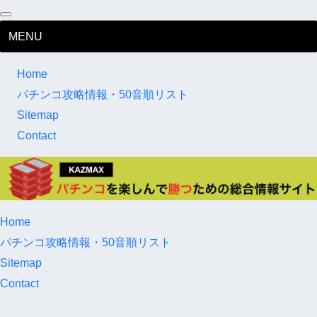
MENU
Home
パチンコ攻略情報・50音順リスト
Sitemap
Contact
Home
パチンコ攻略情報・50音順リスト
Sitemap
Contact