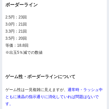
ボーダーライン
2.5円：23回
3.0円：21回
3.3円：21回
3.5円：20回
等価：18.8回
※出玉5％減での数値
ゲーム性・ボーダーラインについて
ゲーム性は一見複雑に見えますが、
通常時・ラッシュ中
ともに液晶の指示通りに消化していれば問題はないで
す。