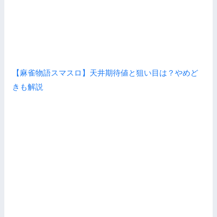
【麻雀物語スマスロ】天井期待値と狙い目は？やめど
きも解説