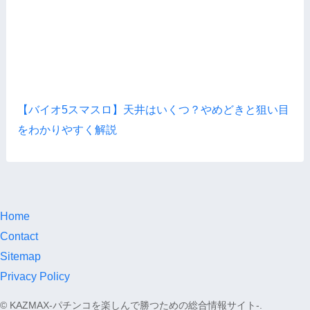
【バイオ5スマスロ】天井はいくつ？やめどきと狙い目
をわかりやすく解説
Home
Contact
Sitemap
Privacy Policy
©
KAZMAX-パチンコを楽しんで勝つための総合情報サイト-.