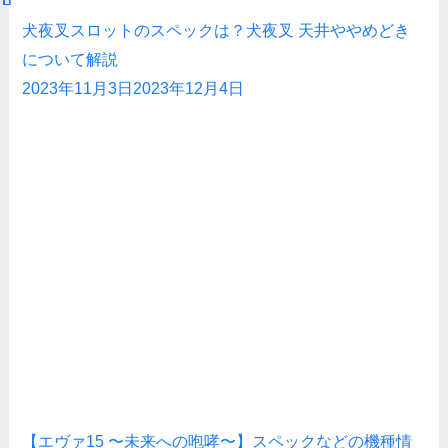
犬夜叉スロットのスペックは？犬夜叉 天井ややめどき
について解説
2023年11月3日
2023年12月4日
【エヴァ15 〜未来への咆哮〜】スペックなどの機種情