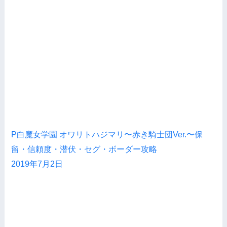
P白魔女学園 オワリトハジマリ〜赤き騎士団Ver.〜保
留・信頼度・潜伏・セグ・ボーダー攻略
2019年7月2日