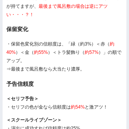
が持てますが、
最後まで風呂敷の場合は逆にアツ
い・・・？！
保留変化
・保留色変化別の信頼度は、「緑（約3%）＜赤（
約
40%
）＜金（
約55%
）＜トラ髪飾り（
約57%
）」の順で
アップ。
⇒最後まで風呂敷なら大当たり濃厚。
予告信頼度
＜セリフ予告＞
・セリフの色が金なら信頼度は
約54%
と激アツ！
＜スクールライブゾーン＞
・演出に成功すれば信頼度は約25%。