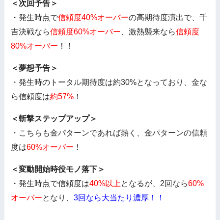
＜次回予告＞
・発生時点で
信頼度40%オーバー
の高期待度演出で、千
吉決戦なら
信頼度60%オーバー
、激熱襲来なら
信頼度
80%オーバー
！！
＜夢想予告＞
・発生時のトータル期待度は約30%となっており、金な
ら信頼度は
約57%
！
＜斬撃ステップアップ＞
・こちらも金パターンであれば熱く、金パターンの信頼
度は
60%オーバー
！
＜変動開始時役モノ落下＞
・発生時点で信頼度は
40%以上
となるが、2回なら
60%
オーバー
となり、
3回なら大当たり濃厚！！