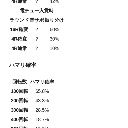
4R通常
？
42%
電チュー入賞時
ラウンド
電サポ
振り分け
16R確変
？
60%
4R確変
？
30%
4R通常
？
10%
ハマリ確率
回転数
ハマリ確率
100回転
65.8%
200回転
43.3%
300回転
28.5%
400回転
18.7%