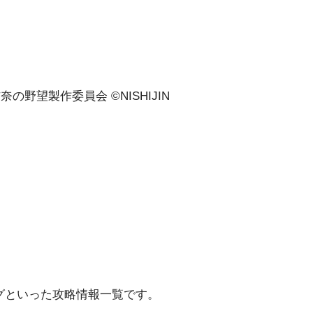
の野望製作委員会 ©NISHIJIN
グといった攻略情報一覧です。