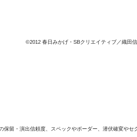
©2012 春日みかげ・SBクリエイティブ／織田信奈
の保留・演出信頼度、スペックやボーダー、潜伏確変やセ