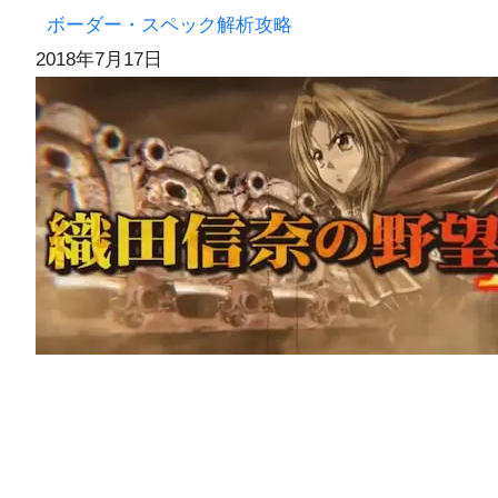
ボーダー・スペック解析攻略
2018年7月17日