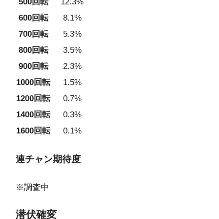
500回転
12.3%
600回転
8.1%
700回転
5.3%
800回転
3.5%
900回転
2.3%
1000回転
1.5%
1200回転
0.7%
1400回転
0.3%
1600回転
0.1%
連チャン期待度
※調査中
潜伏確変