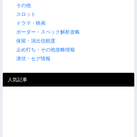
その他
スロット
ドラマ・映画
ボーダー・スペック解析攻略
保留・演出信頼度
止め打ち・その他攻略情報
潜伏・セグ情報
人気記事