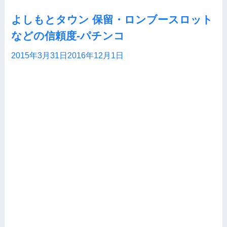
よしもとタウン 保留・ロンブースロット
などの信頼度-パチンコ
2015年3月31日
2016年12月1日