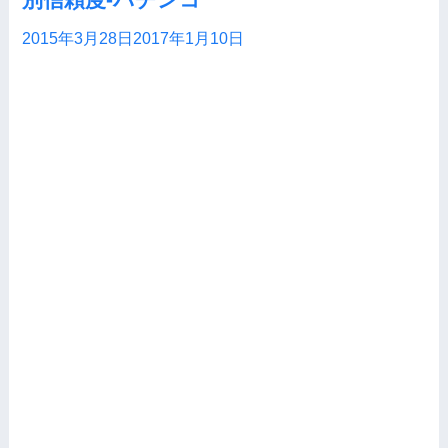
2015年3月28日
2017年1月10日