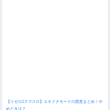
【リゼロ2スマスロ】エキドナモードの恩恵まとめ！や
めどきは？