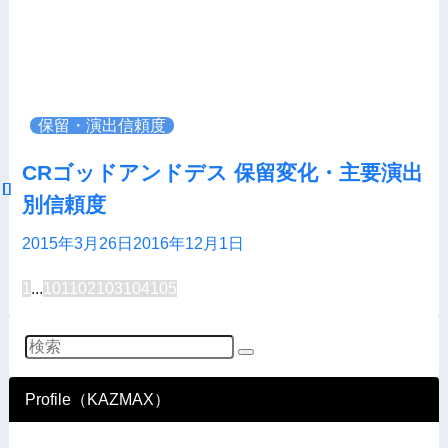
保留・演出信頼度
CRゴッドアンドデス 保留変化・主要演出
別信頼度
2015年3月26日
2016年12月1日
1
...
101
102
103
104
105
Profile（KAZMAX）