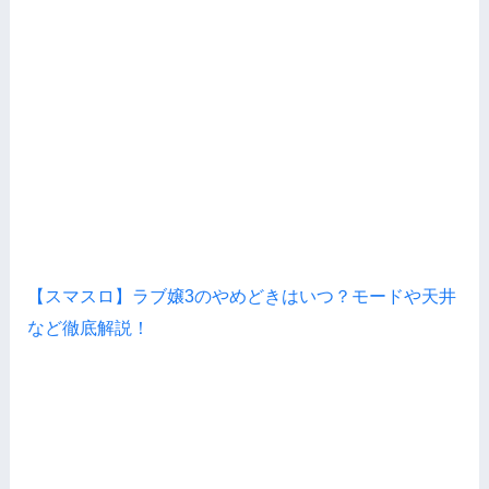
【スマスロ】ラブ嬢3のやめどきはいつ？モードや天井
など徹底解説！