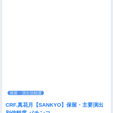
保留・演出信頼度
CRF.真花月【SANKYO】保留・主要演出
別信頼度-パチンコ