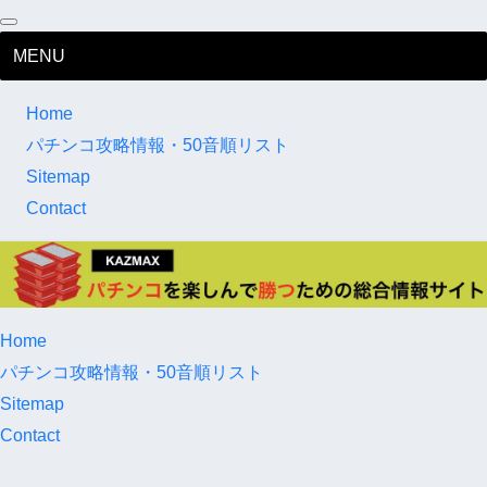
MENU
Home
パチンコ攻略情報・50音順リスト
Sitemap
Contact
Home
パチンコ攻略情報・50音順リスト
Sitemap
Contact