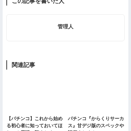
この記事を書いた人
管理人
関連記事
【パチンコ】これから始め
パチンコ『からくりサーカ
る初心者に知っておいてほ
ス』甘デジ版のスペックや