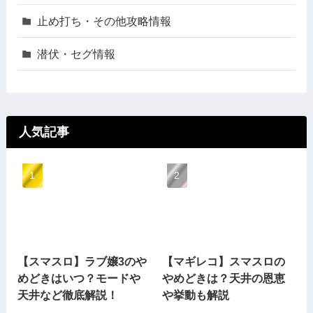
止め打ち・その他攻略情報
潜伏・セグ情報
人気記事
【スマスロ】ラブ嬢3のや
【マギレコ】スマスロの
めどきはいつ？モードや
やめどきは？天井の恩恵
天井など徹底解説！
や挙動も解説