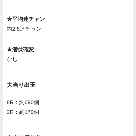
★平均連チャン
約2.8連チャン
★潜伏確変
なし
大当り出玉
8R：約690個
2R：約170個