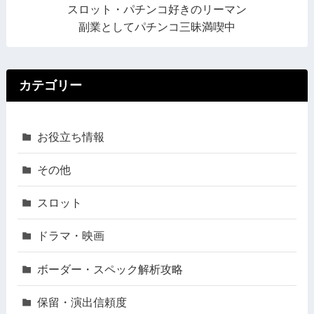
スロット・パチンコ好きのリーマン
副業としてパチンコ三昧満喫中
カテゴリー
お役立ち情報
その他
スロット
ドラマ・映画
ボーダー・スペック解析攻略
保留・演出信頼度