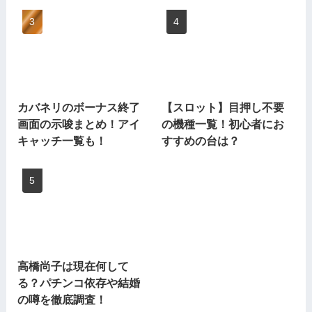
カバネリのボーナス終了
【スロット】目押し不要
画面の示唆まとめ！アイ
の機種一覧！初心者にお
キャッチ一覧も！
すすめの台は？
高橋尚子は現在何して
る？パチンコ依存や結婚
の噂を徹底調査！