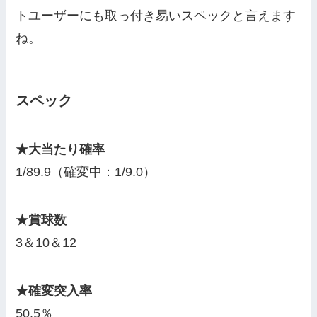
トユーザーにも取っ付き易いスペックと言えます
ね。
スペック
★大当たり確率
1/89.9（確変中：1/9.0）
★賞球数
3＆10＆12
★確変突入率
50.5％