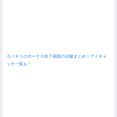
カバネリのボーナス終了画面の示唆まとめ！アイキャ
ッチ一覧も！