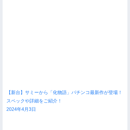
【新台】サミーから「化物語」パチンコ最新作が登場！
スペックや詳細をご紹介！
2024年4月3日