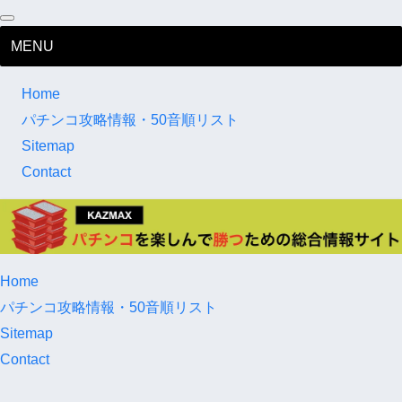
MENU
Home
パチンコ攻略情報・50音順リスト
Sitemap
Contact
Home
パチンコ攻略情報・50音順リスト
Sitemap
Contact