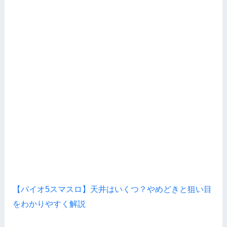
【バイオ5スマスロ】天井はいくつ？やめどきと狙い目
をわかりやすく解説