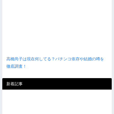
高橋尚子は現在何してる？パチンコ依存や結婚の噂を
徹底調査！
新着記事