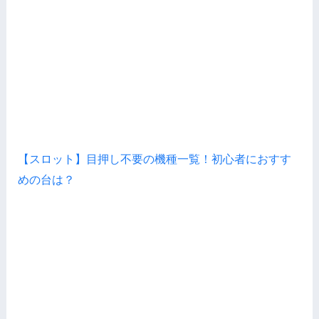
【スロット】目押し不要の機種一覧！初心者におすす
めの台は？