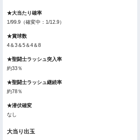
★大当たり確率
1/99.9（確変中：1/12.9）
★賞球数
4＆3＆5＆4＆8
★聖闘士ラッシュ突入率
約33％
★聖闘士ラッシュ継続率
約78％
★潜伏確変
なし
大当り出玉