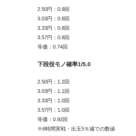
2.50円：0.9回
3.03円：0.9回
3.33円：0.8回
3.57円：0.8回
等価：0.74回
下段役モノ確率1/5.0
2.50円：1.2回
3.03円：1.1回
3.33円：1.0回
3.57円：1.0回
等価：0.92回
※6時間実戦・出玉5％減での数値