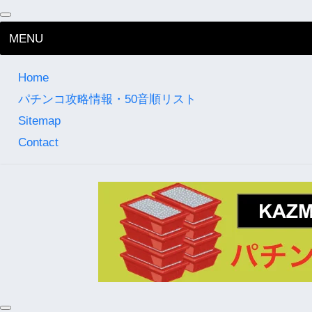
MENU
Home
パチンコ攻略情報・50音順リスト
Sitemap
Contact