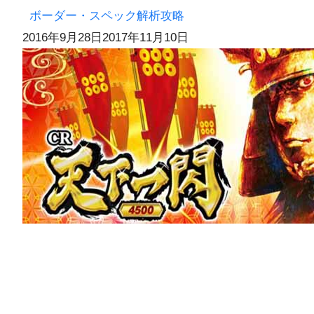
ボーダー・スペック解析攻略
2016年9月28日
2017年11月10日