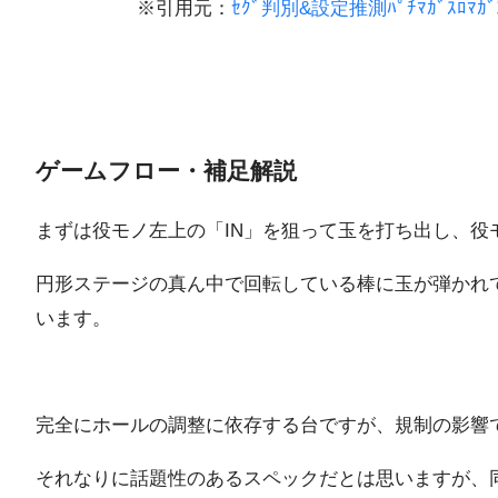
※引用元：
ｾｸﾞ判別&設定推測ﾊﾟﾁﾏｶﾞｽﾛﾏｶ
ゲームフロー・補足解説
まずは役モノ左上の「IN」を狙って玉を打ち出し、役
円形ステージの真ん中で回転している棒に玉が弾かれ
います。
完全にホールの調整に依存する台ですが、規制の影響
それなりに話題性のあるスペックだとは思いますが、