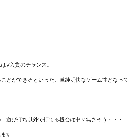
ればV入賞のチャンス。
ることができるといった、単純明快なゲーム性となって
め、遊び打ち以外で打てる機会は中々無さそう・・・
れます。