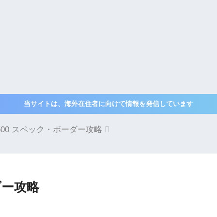
当サイトは、海外在住者に向けて情報を発信しています
500 スペック・ボーダー攻略
ダー攻略