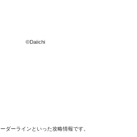
©Daiichi
ボーダーラインといった攻略情報です。