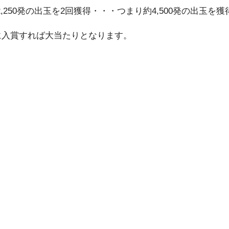
250発の出玉を2回獲得・・・つまり約4,500発の出玉を
に入賞すれば大当たりとなります。