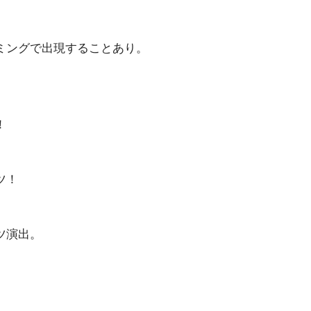
ミングで出現することあり。
！
ツ！
ツ演出。