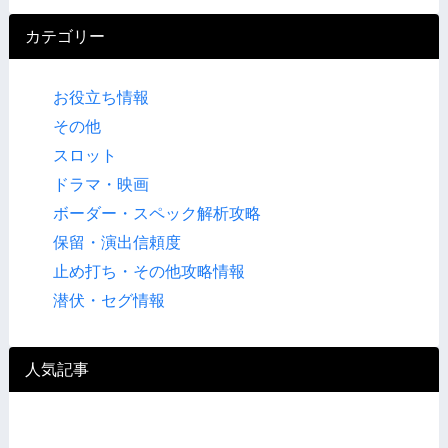
カテゴリー
お役立ち情報
その他
スロット
ドラマ・映画
ボーダー・スペック解析攻略
保留・演出信頼度
止め打ち・その他攻略情報
潜伏・セグ情報
人気記事