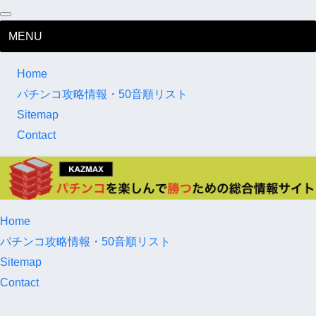
MENU
Home
パチンコ攻略情報・50音順リスト
Sitemap
Contact
Home
パチンコ攻略情報・50音順リスト
Sitemap
Contact