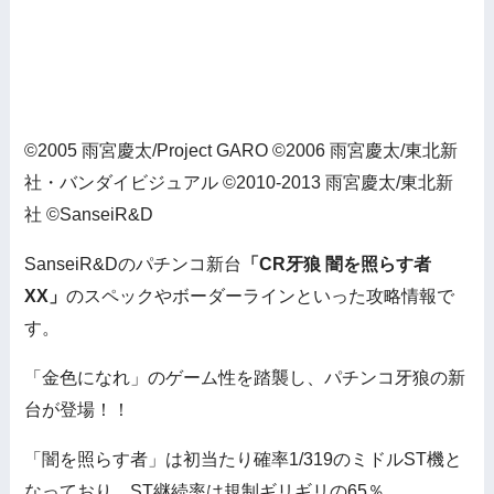
©2005 雨宮慶太/Project GARO ©2006 雨宮慶太/東北新
社・バンダイビジュアル ©2010-2013 雨宮慶太/東北新
社 ©SanseiR&D
SanseiR&Dのパチンコ新台
「CR牙狼 闇を照らす者
XX」
のスペックやボーダーラインといった攻略情報で
す。
「金色になれ」のゲーム性を踏襲し、パチンコ牙狼の新
台が登場！！
「闇を照らす者」は初当たり確率1/319のミドルST機と
なっており、ST継続率は規制ギリギリの65％。