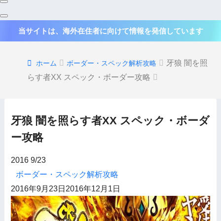
当サイトは、海外在住者に向けて情報を発信しています
牙狼 闇を照
ホーム
ボーダー・スペック解析攻略
らす者XX スペック・ボーダー攻略
牙狼 闇を照らす者XX スペック・ボーダ
ー攻略
2016
9/23
ボーダー・スペック解析攻略
2016年9月23日
2016年12月1日