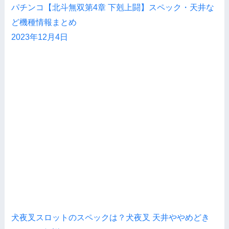
パチンコ【北斗無双第4章 下剋上闘】スペック・天井な
ど機種情報まとめ
2023年12月4日
犬夜叉スロットのスペックは？犬夜叉 天井ややめどき