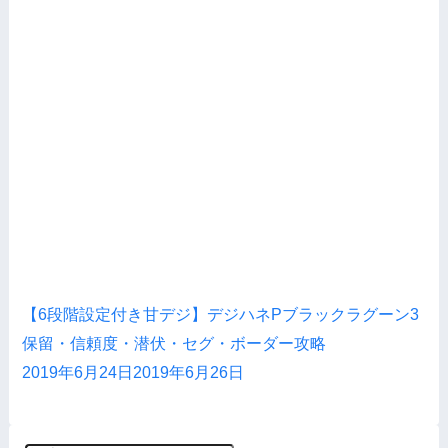
【6段階設定付き甘デジ】デジハネPブラックラグーン3
保留・信頼度・潜伏・セグ・ボーダー攻略
2019年6月24日
2019年6月26日