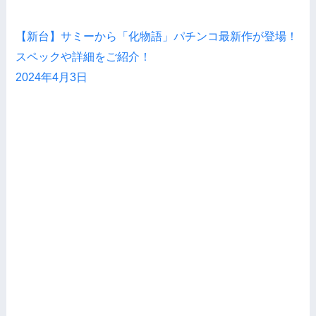
【新台】サミーから「化物語」パチンコ最新作が登場！
スペックや詳細をご紹介！
2024年4月3日