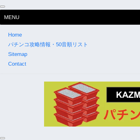
MENU
Home
パチンコ攻略情報・50音順リスト
Sitemap
Contact