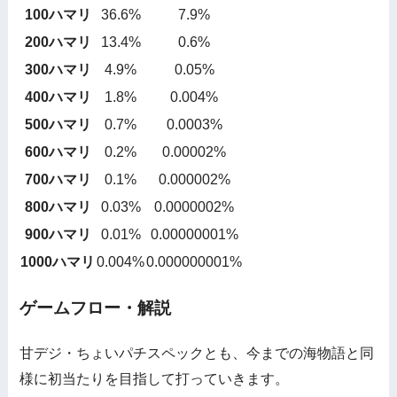
100ハマリ
36.6%
7.9%
200ハマリ
13.4%
0.6%
300ハマリ
4.9%
0.05%
400ハマリ
1.8%
0.004%
500ハマリ
0.7%
0.0003%
600ハマリ
0.2%
0.00002%
700ハマリ
0.1%
0.000002%
800ハマリ
0.03%
0.0000002%
900ハマリ
0.01%
0.00000001%
1000ハマリ
0.004%
0.000000001%
ゲームフロー・解説
甘デジ・ちょいパチスペックとも、今までの海物語と同
様に初当たりを目指して打っていきます。