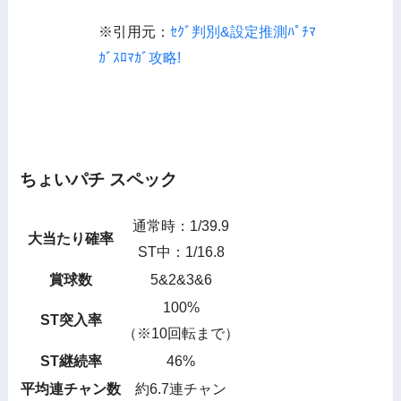
※引用元：
ｾｸﾞ判別&設定推測ﾊﾟﾁﾏ
ｶﾞｽﾛﾏｶﾞ攻略!
ちょいパチ スペック
通常時：1/39.9
大当たり確率
ST中：1/16.8
賞球数
5&2&3&6
100%
ST突入率
（※10回転まで）
ST継続率
46%
平均連チャン数
約6.7連チャン