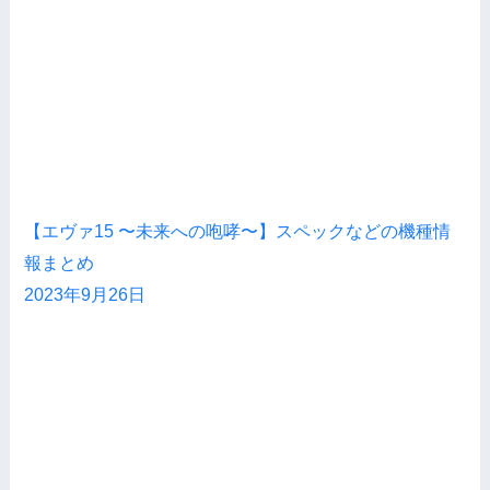
【エヴァ15 〜未来への咆哮〜】スペックなどの機種情
報まとめ
2023年9月26日