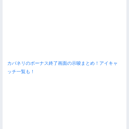
カバネリのボーナス終了画面の示唆まとめ！アイキャ
ッチ一覧も！