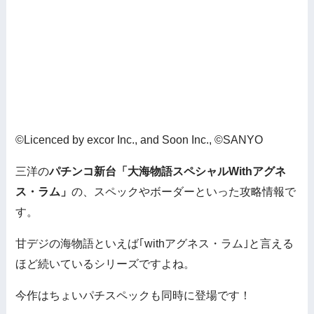
©Licenced by excor Inc., and Soon Inc., ©SANYO
三洋の
パチンコ新台「大海物語スペシャルWithアグネ
ス・ラム」
の、スペックやボーダーといった攻略情報で
す。
甘デジの海物語といえば｢withアグネス・ラム｣と言える
ほど続いているシリーズですよね。
今作はちょいパチスペックも同時に登場です！