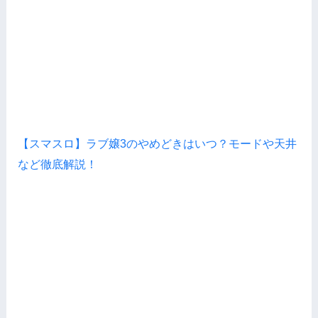
【スマスロ】ラブ嬢3のやめどきはいつ？モードや天井
など徹底解説！