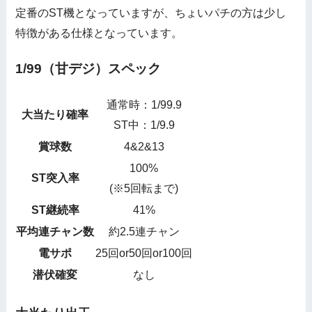
定番のST機となっていますが、ちょいパチの方は少し
特徴がある仕様となっています。
1/99（甘デジ）スペック
通常時：1/99.9
大当たり確率
ST中：1/9.9
賞球数
4&2&13
100%
ST突入率
(※5回転まで)
ST継続率
41%
平均連チャン数
約2.5連チャン
電サポ
25回or50回or100回
潜伏確変
なし