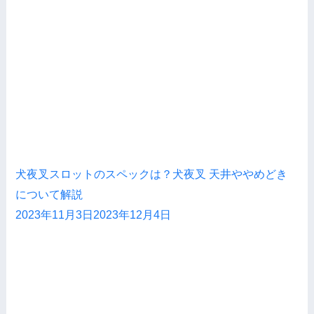
犬夜叉スロットのスペックは？犬夜叉 天井ややめどき
について解説
2023年11月3日
2023年12月4日