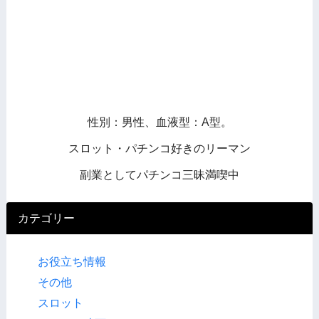
性別：男性、血液型：A型。
スロット・パチンコ好きのリーマン
副業としてパチンコ三昧満喫中
カテゴリー
お役立ち情報
その他
スロット