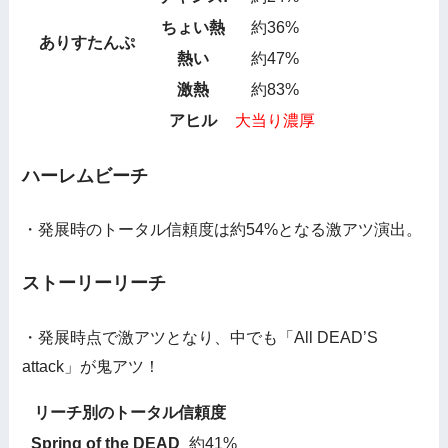
ちょい熱
約36%
ありすたんぷ
熱い
約47%
激熱
約83%
アヒル
大当り濃厚
ハーレムビーチ
・発展時のトータル信頼度は約54%となる激アツ演出。
ストーリーリーチ
・発展時点で激アツとなり、中でも「All DEAD’S
attack」が鬼アツ！
リーチ別のトータル信頼度
Spring of the DEAD
約41%