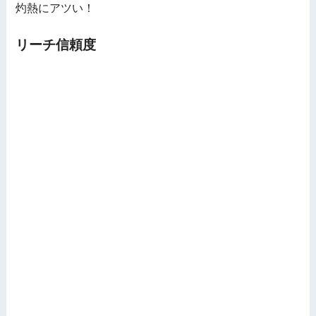
灼熱にアツい！
リーチ信頼度