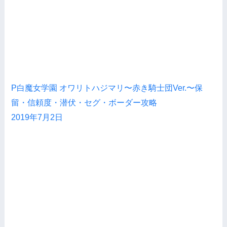
P白魔女学園 オワリトハジマリ〜赤き騎士団Ver.〜保
留・信頼度・潜伏・セグ・ボーダー攻略
2019年7月2日