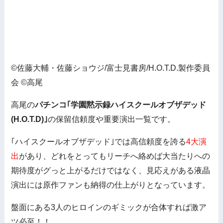
©佐藤大輔・佐藤ショウジ/富士見書房/H.O.T.D.製作委員
会 ©高尾
高尾の
パチンコ｢学園黙示録ハイスクールオブザデッド
(H.O.T.D)｣
の保留信頼度や重要演出一覧です。
｢ハイスクールオブザデッド｣では高信頼度を誇る
4大演
出
があり、どれをとってもリーチへ絡めば大当たりへの
期待度がグっと上がるだけではなく、見応えがある液晶
演出には原作ファンも納得の仕上がりとなっています。
盤面にある3人のヒロインのギミックが合体すれば激ア
ツ必至！！