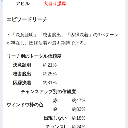
アヒル
大当り濃厚
エピソードリーチ
・「決意証明」「校舎脱出」「因縁決着」の3パターン
が存在し、因縁決着が最も期待できる。
リーチ別のトータル信頼度
決意証明
約21%
校舎脱出
約25%
因縁決着
約31%
チャンスアップ別の信頼度
赤
約47%
ウィンドウ枠の色
金
約83%
出現しない
約18%
チャンス!
約24%