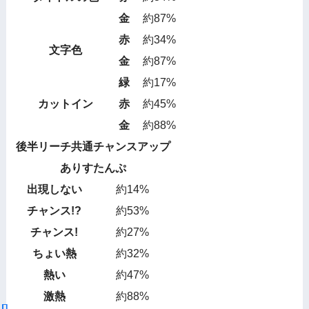
金
約87%
赤
約34%
文字色
金
約87%
緑
約17%
カットイン
赤
約45%
金
約88%
後半リーチ共通チャンスアップ
ありすたんぷ
出現しない
約14%
チャンス!?
約53%
チャンス!
約27%
ちょい熱
約32%
熱い
約47%
激熱
約88%