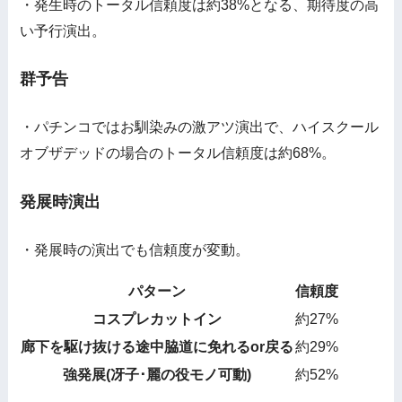
・発生時のトータル信頼度は約38%となる、期待度の高
い予行演出。
群予告
・パチンコではお馴染みの激アツ演出で、ハイスクール
オブザデッドの場合のトータル信頼度は約68%。
発展時演出
・発展時の演出でも信頼度が変動。
パターン
信頼度
コスプレカットイン
約27%
廊下を駆け抜ける途中脇道に免れるor戻る
約29%
強発展(冴子･麗の役モノ可動)
約52%