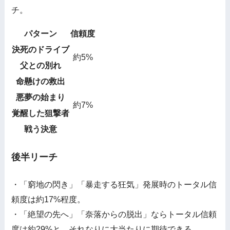
チ。
パターン
信頼度
決死のドライブ
約5%
父との別れ
命懸けの救出
悪夢の始まり
約7%
覚醒した狙撃者
戦う決意
後半リーチ
・「窮地の閃き」「暴走する狂気」発展時のトータル信
頼度は約17%程度。
・「絶望の先へ」「奈落からの脱出」ならトータル信頼
度は約29%と、それなりに大当たりに期待できる。