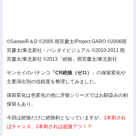
©SanseiR＆D ©2005 雨宮慶太/Project GARO ©2006雨
宮慶太/東北新社・バンダイビジュアル ©2010-2011 雨
宮慶太/東北新社 ©2013「絶狼」雨宮慶太/東北新社
サンセイのパチンコ
「CR絶狼（ゼロ）
」の保留変化や
主要演出別の信頼度を整理してみました。
保留変化は色変化の他に牙狼シリーズではお馴染みの剣
保留もあり。
今回は絶狼だけに絶狼剣となっていますが、
1本刺され
ばチャンス、2本刺されば超激アツ！？