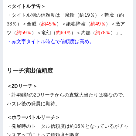
＜タイトル予告＞
・タイトル別の信頼度は「魔輪（約19％）＜斬魔（約
33％）＜全戒（
約45％
）＜絶狼降臨（
約49％
）＜激ア
ツ（
約59％
）＜竜幻（
約69％
）＜灼熱（
約78％
）」。
・赤文字タイトル時点で信頼度は高め。
リーチ演出信頼度
＜2Dリーチ＞
・計4種類の2Dリーチからの直撃大当たりは稀なので、
ハズレ後の発展に期待。
＜ホラーバトルリーチ＞
・発展時のトータル信頼度は約16％となっているがチャ
ンスアップによって信頼度が激変。