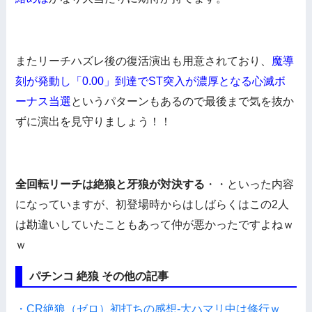
またリーチハズレ後の復活演出も用意されており、
魔導
刻が発動し「0.00」到達でST突入が濃厚となる心滅ボ
ーナス当選
というパターンもあるので最後まで気を抜か
ずに演出を見守りましょう！！
全回転リーチは絶狼と牙狼が対決する
・・といった内容
になっていますが、初登場時からはしばらくはこの2人
は勘違いしていたこともあって仲が悪かったですよねｗ
ｗ
パチンコ 絶狼 その他の記事
・CR絶狼（ゼロ）初打ちの感想-大ハマリ中は修行ｗ