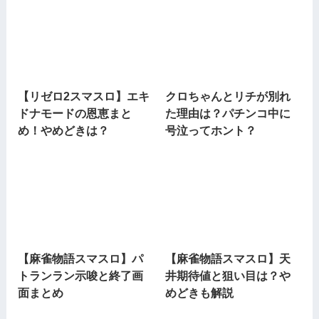
【リゼロ2スマスロ】エキ
クロちゃんとリチが別れ
ドナモードの恩恵まと
た理由は？パチンコ中に
め！やめどきは？
号泣ってホント？
【麻雀物語スマスロ】パ
【麻雀物語スマスロ】天
トランラン示唆と終了画
井期待値と狙い目は？や
面まとめ
めどきも解説