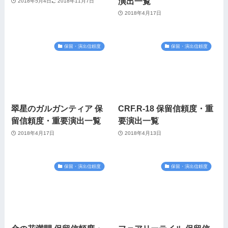
演出一覧
2018年5月4日
2018年11月7日
2018年4月17日
保留・演出信頼度
保留・演出信頼度
翠星のガルガンティア 保
CRF.R-18 保留信頼度・重
留信頼度・重要演出一覧
要演出一覧
2018年4月17日
2018年4月13日
保留・演出信頼度
保留・演出信頼度