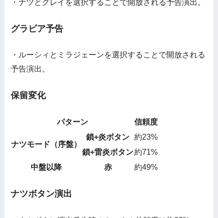
・ナツとグレイを選択することで開放される予告演出。
グラビア予告
・ルーシィとミラジェーンを選択することで開放される
予告演出。
保留変化
パターン
信頼度
鎖+炎ボタン
約23%
ナツモード（序盤）
鎖+雷炎ボタン
約71%
中盤以降
赤
約49%
ナツボタン演出