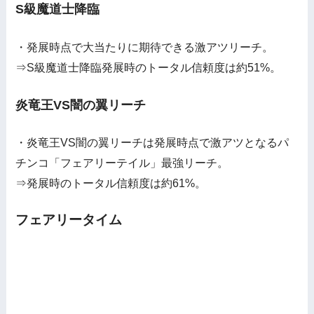
S級魔道士降臨
・発展時点で大当たりに期待できる激アツリーチ。
⇒S級魔道士降臨発展時のトータル信頼度は約51%。
炎竜王VS闇の翼リーチ
・炎竜王VS闇の翼リーチは発展時点で激アツとなるパ
チンコ「フェアリーテイル」最強リーチ。
⇒発展時のトータル信頼度は約61%。
フェアリータイム