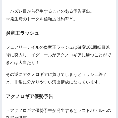
・ハズレ目から発生することのある予告演出。
⇒発生時のトータル信頼度は約32%。
炎竜王ラッシュ
フェアリーテイルの炎竜王ラッシュは確変101回転目以
降に突入し、イグニールがアクノロギアに勝つことがで
きれば大当たり！
その逆にアクノロギアに負けてしまうとラッシュ終了
と、非常に分かりやすい演出構成になっています。
アクノロギア優勢予告
・アクノロギア優勢予告が発生するとラストバトルへの