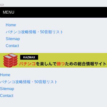
MENU
Home
パチンコ攻略情報・50音順リスト
Sitemap
Contact
Home
パチンコ攻略情報・50音順リスト
Sitemap
Contact