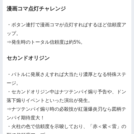
漫画コマ点灯チャレンジ
・ボタン連打で漫画コマが点灯すればするほど信頼度ア
ップ。
⇒発生時のトータル信頼度は約5%。
セカンドオリジン
・バトルに発展さえすれば大当たり濃厚となる特殊ステ
ージ。
・セカンドオリジン中はナツテンパイ煽り予告や、ドン
落下煽りイベントといった演出が発生。
⇒ナツテンパイ煽り時の必殺技が紅蓮爆炎刃なら図柄テ
ンパイ期待度大！
・火柱の色で信頼度を示唆しており、「赤＜紫＜雷」の