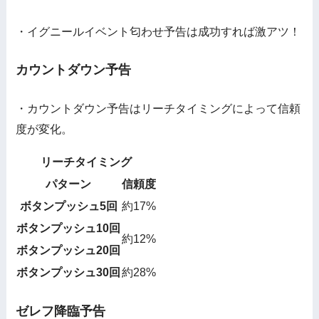
・イグニールイベント匂わせ予告は成功すれば激アツ！
カウントダウン予告
・カウントダウン予告はリーチタイミングによって信頼
度が変化。
リーチタイミング
パターン
信頼度
ボタンプッシュ5回
約17%
ボタンプッシュ10回
約12%
ボタンプッシュ20回
ボタンプッシュ30回
約28%
ゼレフ降臨予告