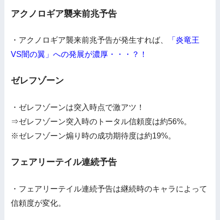
アクノロギア襲来前兆予告
・アクノロギア襲来前兆予告が発生すれば、
「炎竜王
VS闇の翼」への発展が濃厚・・・？！
ゼレフゾーン
・ゼレフゾーンは突入時点で激アツ！
⇒ゼレフゾーン突入時のトータル信頼度は約56%。
※ゼレフゾーン煽り時の成功期待度は約19%。
フェアリーテイル連続予告
・フェアリーテイル連続予告は継続時のキャラによって
信頼度が変化。