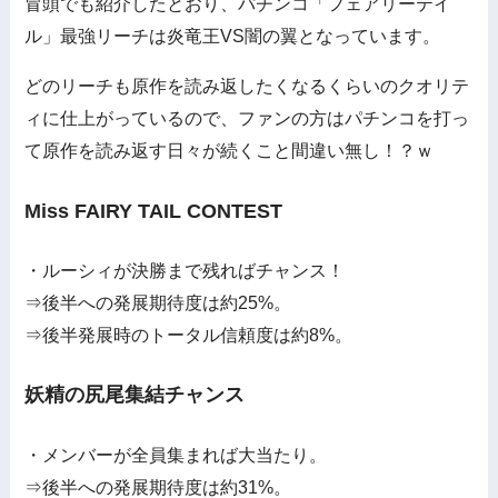
冒頭でも紹介したとおり、パチンコ「フェアリーテイ
ル」最強リーチは炎竜王VS闇の翼となっています。
どのリーチも原作を読み返したくなるくらいのクオリテ
ィに仕上がっているので、ファンの方はパチンコを打っ
て原作を読み返す日々が続くこと間違い無し！？ｗ
Miss FAIRY TAIL CONTEST
・ルーシィが決勝まで残ればチャンス！
⇒後半への発展期待度は約25%。
⇒後半発展時のトータル信頼度は約8%。
妖精の尻尾集結チャンス
・メンバーが全員集まれば大当たり。
⇒後半への発展期待度は約31%。