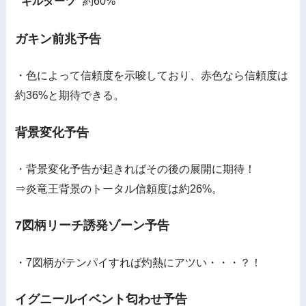
ギルダーツ
約60%
ガキン前兆予告
・色によって信頼度を示唆しており、赤色なら信頼度は
約36%と期待できる。
背景変化予告
・背景変化予告が起きればその後の展開に期待！
⇒炎竜王背景のトータル信頼度は約26%。
7図柄リーチ誘発ゾーン予告
・7図柄がテンパイすれば灼熱にアツい・・・？！
イグニールイベント匂わせ予告