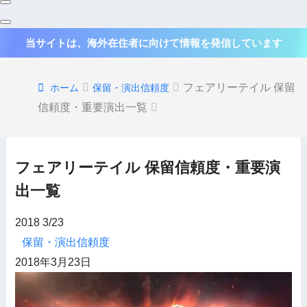
当サイトは、海外在住者に向けて情報を発信しています
フェアリーテイル 保留
ホーム
保留・演出信頼度
信頼度・重要演出一覧
フェアリーテイル 保留信頼度・重要演
出一覧
2018
3/23
保留・演出信頼度
2018年3月23日