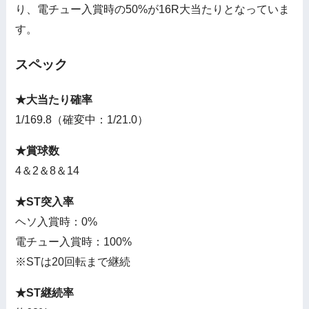
り、電チュー入賞時の50%が16R大当たりとなっていま
す。
スペック
★大当たり確率
1/169.8（確変中：1/21.0）
★賞球数
4＆2＆8＆14
★ST突入率
ヘソ入賞時：0%
電チュー入賞時：100%
※STは20回転まで継続
★ST継続率