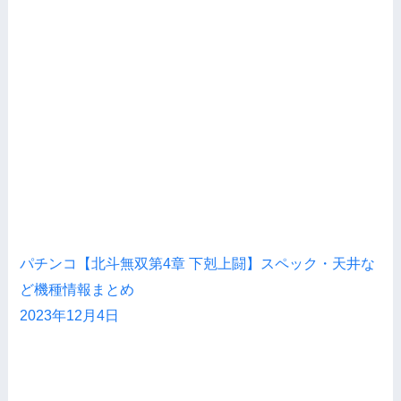
パチンコ【北斗無双第4章 下剋上闘】スペック・天井な
ど機種情報まとめ
2023年12月4日