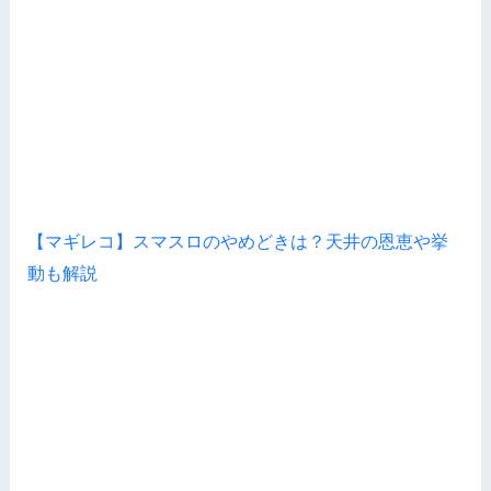
【マギレコ】スマスロのやめどきは？天井の恩恵や挙
動も解説