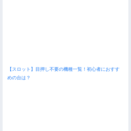
【スロット】目押し不要の機種一覧！初心者におすす
めの台は？