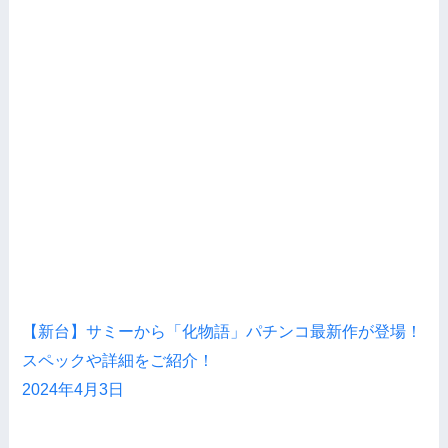
【新台】サミーから「化物語」パチンコ最新作が登場！
スペックや詳細をご紹介！
2024年4月3日