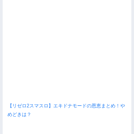
【リゼロ2スマスロ】エキドナモードの恩恵まとめ！や
めどきは？