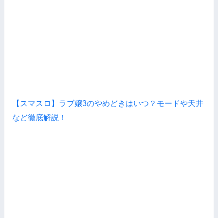
【スマスロ】ラブ嬢3のやめどきはいつ？モードや天井
など徹底解説！