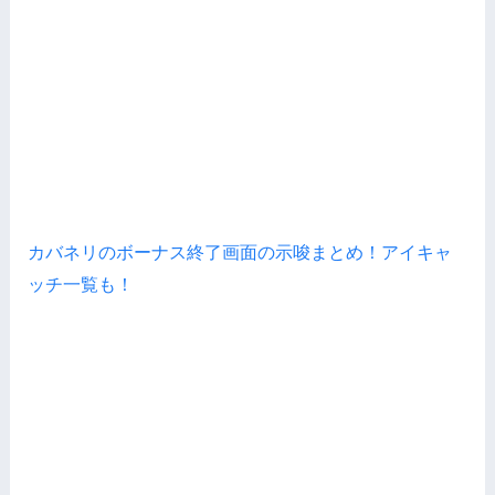
カバネリのボーナス終了画面の示唆まとめ！アイキャ
ッチ一覧も！