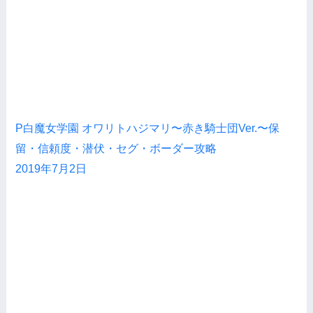
P白魔女学園 オワリトハジマリ〜赤き騎士団Ver.〜保
留・信頼度・潜伏・セグ・ボーダー攻略
2019年7月2日