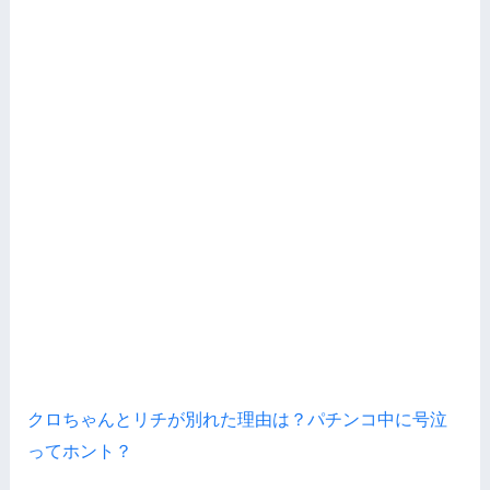
クロちゃんとリチが別れた理由は？パチンコ中に号泣
ってホント？