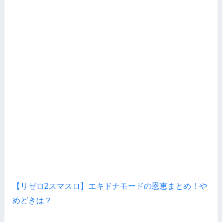
【リゼロ2スマスロ】エキドナモードの恩恵まとめ！や
めどきは？