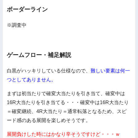
ボーダーライン
※調査中
ゲームフロー・補足解説
白黒がハッキリしている仕様なので、
難しい要素は何一
つとしてありません。
まずは初当たりで確変大当たりを引き当て、確変中は
16R大当たりを引き当てる・・・確変中は16R大当たり
＝確変継続、4R大当たり＝通常転落となるため、スピ
ード感のある展開を楽しめそうです。
展開負けした時にはかなり辛そうですけど・・・ｗ