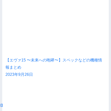
【エヴァ15 〜未来への咆哮〜】スペックなどの機種情
報まとめ
2023年9月26日