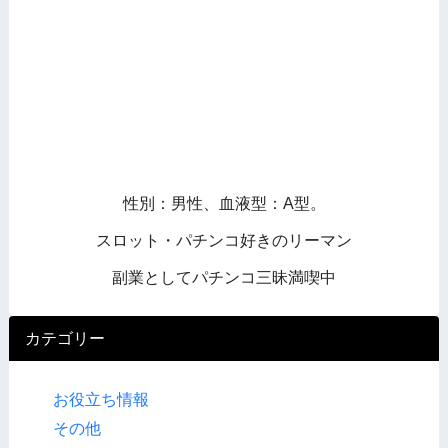
性別：男性、血液型：A型。
スロット・パチンコ好きのリーマン
副業としてパチンコ三昧満喫中
カテゴリー
お役立ち情報
その他