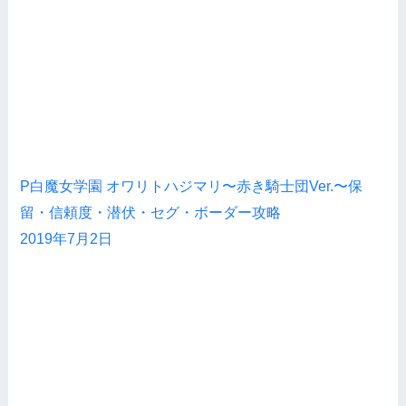
P白魔女学園 オワリトハジマリ〜赤き騎士団Ver.〜保
留・信頼度・潜伏・セグ・ボーダー攻略
2019年7月2日