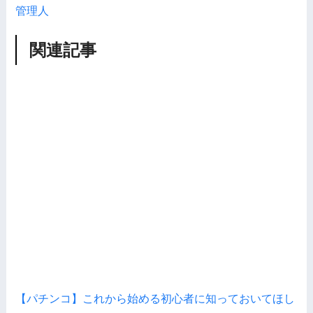
管理人
関連記事
【パチンコ】これから始める初心者に知っておいてほし