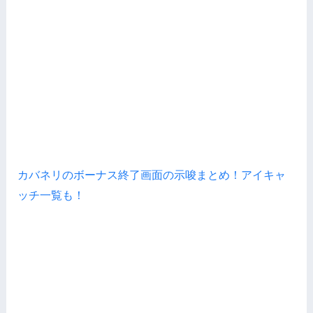
カバネリのボーナス終了画面の示唆まとめ！アイキャ
ッチ一覧も！