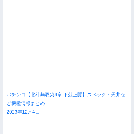
パチンコ【北斗無双第4章 下剋上闘】スペック・天井な
ど機種情報まとめ
2023年12月4日