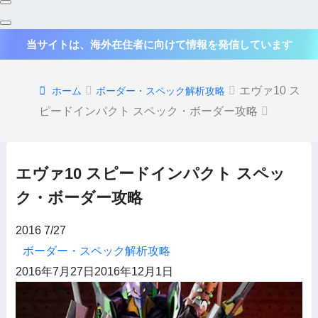
当サイトは、海外在住者に向けて情報を発信しています
エヴァ10 ス
ホーム
ボーダー・スペック解析攻略
ピードインパクト スペック・ボーダー攻略
エヴァ10 スピードインパクト スペッ
ク・ボーダー攻略
2016
7/27
ボーダー・スペック解析攻略
2016年7月27日
2016年12月1日