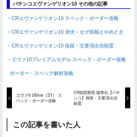
パチンコエヴァンゲリオン10 その他の記事
・CRエヴァンゲリオン10 スペック・ボーダー攻略
・CRエヴァンゲリオン10 潜伏・セグ情報とやめどき
・CRエヴァンゲリオン10 保留・主要演出信頼度
・エヴァ10プレミアムモデル スペック・ボーダー攻略
ボーダー・スペック解析攻略
CR戦国無双 猛将伝【パチ
エヴァ9 180ver（ST） ス
ンコ】保留・主要演出信
ペック・ボーダー攻略
頼度
この記事を書いた人