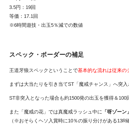
3.5円：19回
等価：17.1回
※6時間遊技・出玉5％減での数値
スペック・ボーダーの補足
王道牙狼スペックということで
基本的な流れは従来の
まずは大当たりを引き当てST「魔戒チャンス」へ突入
ST非突入となった場合も約1500発の出玉を獲得＆1
また「魔戒の花」では真魔戒ラッシュ中に
「呀ゾーン
（※おそらくヘソ入賞時に10％の振り分けがある13R