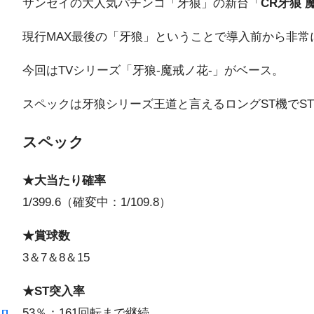
サンセイの大人気パチンコ「牙狼」の新台「
CR牙狼 
現行MAX最後の「牙狼」ということで導入前から非常
今回はTVシリーズ「牙狼-魔戒ノ花-」がベース。
スペックは牙狼シリーズ王道と言えるロングST機でST
スペック
★大当たり確率
1/399.6（確変中：1/109.8）
★賞球数
3＆7＆8＆15
★ST突入率
53％：161回転まで継続