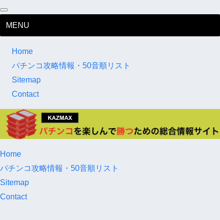
MENU
Home
パチンコ攻略情報・50音順リスト
Sitemap
Contact
Home
パチンコ攻略情報・50音順リスト
Sitemap
Contact