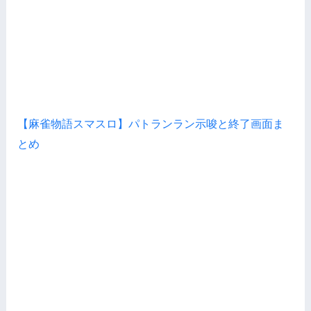
【麻雀物語スマスロ】パトランラン示唆と終了画面ま
とめ