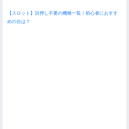
【スロット】目押し不要の機種一覧！初心者におすす
めの台は？