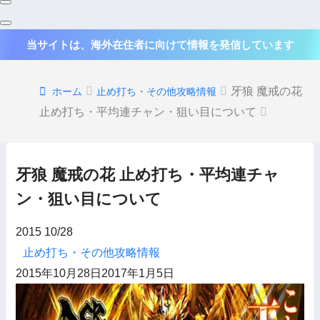
当サイトは、海外在住者に向けて情報を発信しています
牙狼 魔戒の花
ホーム
止め打ち・その他攻略情報
止め打ち・平均連チャン・狙い目について
牙狼 魔戒の花 止め打ち・平均連チャ
ン・狙い目について
2015
10/28
止め打ち・その他攻略情報
2015年10月28日
2017年1月5日