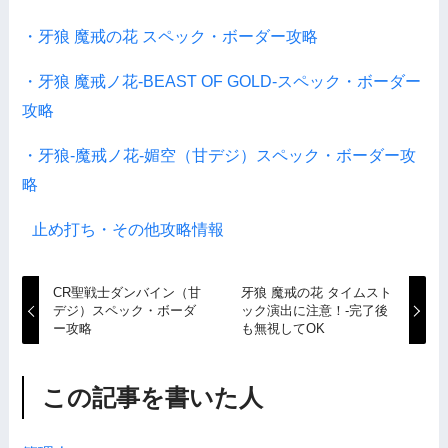
・牙狼 魔戒の花 スペック・ボーダー攻略
・牙狼 魔戒ノ花-BEAST OF GOLD-スペック・ボーダー
攻略
・牙狼-魔戒ノ花-媚空（甘デジ）スペック・ボーダー攻
略
止め打ち・その他攻略情報
CR聖戦士ダンバイン（甘
牙狼 魔戒の花 タイムスト
デジ）スペック・ボーダ
ック演出に注意！-完了後
ー攻略
も無視してOK
この記事を書いた人