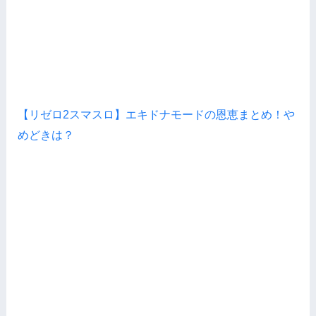
【リゼロ2スマスロ】エキドナモードの恩恵まとめ！や
めどきは？