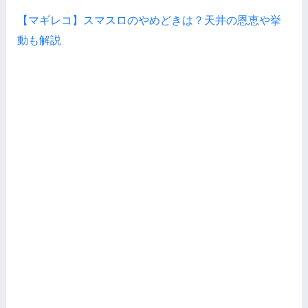
【マギレコ】スマスロのやめどきは？天井の恩恵や挙
動も解説