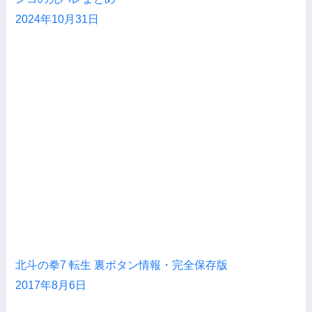
2024年10月31日
北斗の拳7 転生 裏ボタン情報・完全保存版
2017年8月6日