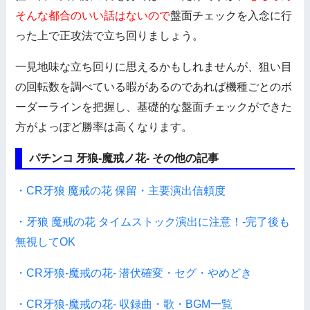
そんな都合のいい話はないので
盤面チェックを入念に行
った上で正攻法で立ち回りましょう。
一見地味な立ち回りに思えるかもしれませんが、狙い目
の回転数を調べている暇があるのであれば機種ごとのボ
ーダーラインを把握し、基礎的な盤面チェックができた
方がよっぽど勝率は高くなります。
パチンコ 牙狼-魔戒ノ花- その他の記事
・CR牙狼 魔戒の花 保留・主要演出信頼度
・牙狼 魔戒の花 タイムストック演出に注意！-完了後も
無視してOK
・CR牙狼-魔戒の花- 潜伏確変・セグ・やめどき
・CR牙狼-魔戒の花- 収録曲・歌・BGM一覧