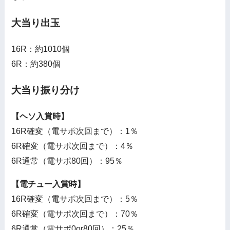
大当り出玉
16R：約1010個
6R：約380個
大当り振り分け
【ヘソ入賞時】
16R確変（電サポ次回まで）：1％
6R確変（電サポ次回まで）：4％
6R通常（電サポ80回）：95％
【電チュー入賞時】
16R確変（電サポ次回まで）：5％
6R確変（電サポ次回まで）：70％
6R通常（電サポ0or80回）：25％