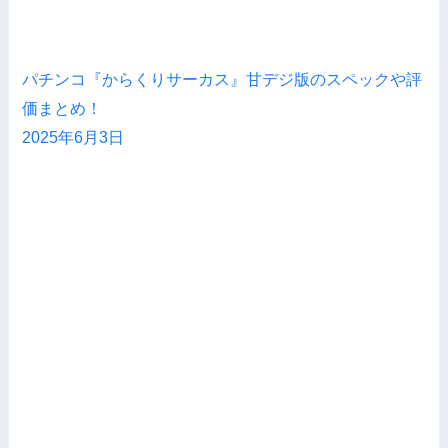
パチンコ『からくりサーカス』甘デジ版のスペックや評
価まとめ！
2025年6月3日