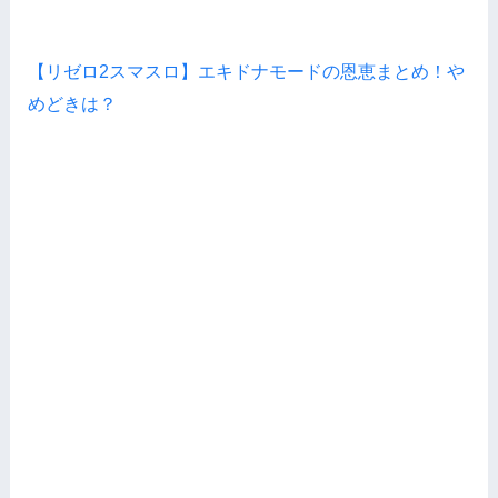
【リゼロ2スマスロ】エキドナモードの恩恵まとめ！や
めどきは？