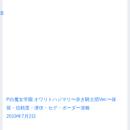
P白魔女学園 オワリトハジマリ〜赤き騎士団Ver.〜保
留・信頼度・潜伏・セグ・ボーダー攻略
2019年7月2日