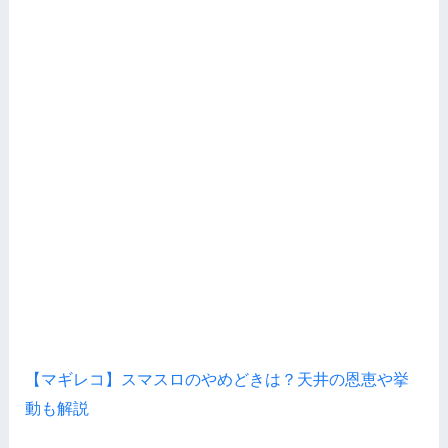
【マギレコ】スマスロのやめどきは？天井の恩恵や挙
動も解説