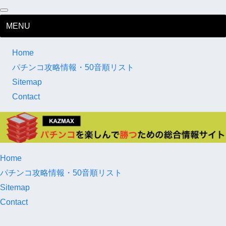
MENU
Home
パチンコ攻略情報・50音順リスト
Sitemap
Contact
Home
パチンコ攻略情報・50音順リスト
Sitemap
Contact