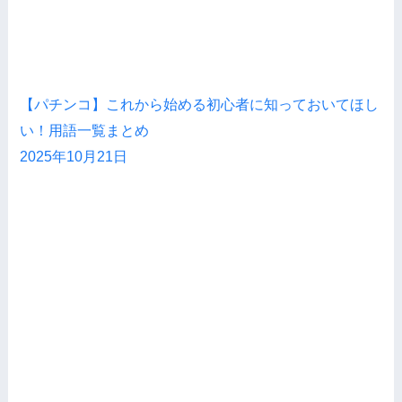
【パチンコ】これから始める初心者に知っておいてほし
い！用語一覧まとめ
2025年10月21日